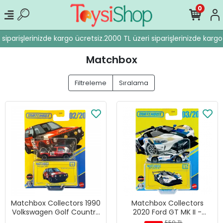
0
iparişlerinizde kargo ücretsiz.
2000 TL üzeri siparişlerinizde kargo ü
Matchbox
Filtreleme
Sıralama
Matchbox Collectors 1990
Matchbox Collectors
Volkswagen Golf Country
2020 Ford GT MK II -
- GRJ48 - JJW04
GRJ48 - HVW11
550 TL