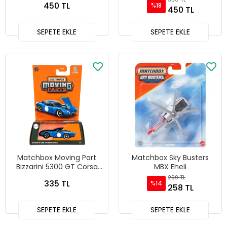
450 TL
%18
450 TL
SEPETE EKLE
SEPETE EKLE
Matchbox Moving Part
Matchbox Sky Busters
Bizzarini 5300 GT Corsa
MBX Eheli
Revival - JBW98
299 TL
335 TL
%14
258 TL
SEPETE EKLE
SEPETE EKLE