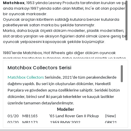
Matchbox
, 1953 yılında Lesney Products tarafından kurulan ve şu
anda markayı 1997 yılında satın alan Mattel, Inc'e ait olan popüler
bir oyuncak markasıdır.
Oyuncak araçları kibritlerin satıldığı kutulara benzer kutularda
paketleyerek satan marka bu şekilde tanınmıştır.
Marka, daha büyük ölçekli döküm modeller, plastik model kitleri,
slot araba yarışları ve aksiyon figürleri dahil olmak üzere geniş bir
oyuncak yelpazesini kapsayacak şekilde büyümüştür.
1980'lerde Matchbox, Hot Wheels gibi diğer döküm oyuncak
markaları tarafından kullanılan daha geleneksel plastik ve karton
"kartonet ya da kartela" geçmeye başladı. Kutu tarzı ambalaj,
Matchbox Collectors Serisi
özellikle 2004'te "35. Yıldönümü Superfast" serisinin ve 2019'da
"Superfast'ın 50. Yıldönümü" serisinin piyasaya sürülmesiyle son
Matchbox Collectors
Serisinde, 2021'de tüm perakendecilerde
yıllarda koleksiyoncuların yeniden gözdesi oldu.
dağıtımı yapıldı. Bu seri için oluşturulan dökümler, Hareketli
Parçalara ve gövdeden açma özelliklerine sahiptir. Serideki bütün
dökümler, birinci sınıf iki parçalı tekerlekler ve kauçuk lastikler
üzerinde tamamen detaylandırılmıştır.
Modeller
01/20 MB1165 '65 Land Rover Gen II Pickup (New)
02/20 MB1173 1969 BMW 2002 GRK21
03/20 MB1143 1963 Chevy C/10 Pickup GRK22