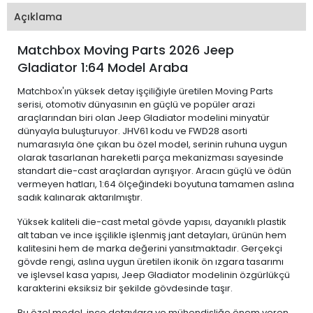
Açıklama
Matchbox Moving Parts 2026 Jeep
Gladiator 1:64 Model Araba
Matchbox'ın yüksek detay işçiliğiyle üretilen Moving Parts
serisi, otomotiv dünyasının en güçlü ve popüler arazi
araçlarından biri olan Jeep Gladiator modelini minyatür
dünyayla buluşturuyor. JHV61 kodu ve FWD28 asorti
numarasıyla öne çıkan bu özel model, serinin ruhuna uygun
olarak tasarlanan hareketli parça mekanizması sayesinde
standart die-cast araçlardan ayrışıyor. Aracın güçlü ve ödün
vermeyen hatları, 1:64 ölçeğindeki boyutuna tamamen aslına
sadık kalınarak aktarılmıştır.
Yüksek kaliteli die-cast metal gövde yapısı, dayanıklı plastik
alt taban ve ince işçilikle işlenmiş jant detayları, ürünün hem
kalitesini hem de marka değerini yansıtmaktadır. Gerçekçi
gövde rengi, aslına uygun üretilen ikonik ön ızgara tasarımı
ve işlevsel kasa yapısı, Jeep Gladiator modelinin özgürlükçü
karakterini eksiksiz bir şekilde gövdesinde taşır.
Bu özel model, ince detaylara ve mühendisliğe önem veren