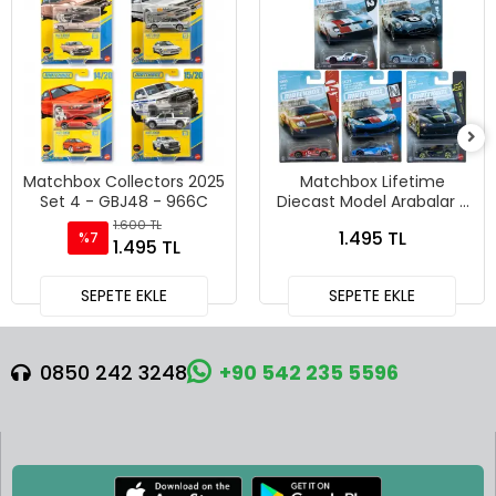
Matchbox Collectors 2025
Matchbox Lifetime
Set 4 - GBJ48 - 966C
Diecast Model Arabalar 5
Araçlık Set GGF12 - 969N
1.600 TL
1.495 TL
%7
1.495 TL
SEPETE EKLE
SEPETE EKLE
0850 242 3248
+90 542 235 5596