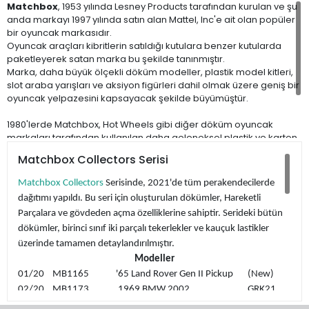
Matchbox
, 1953 yılında Lesney Products tarafından kurulan ve şu
anda markayı 1997 yılında satın alan Mattel, Inc'e ait olan popüler
bir oyuncak markasıdır.
Oyuncak araçları kibritlerin satıldığı kutulara benzer kutularda
paketleyerek satan marka bu şekilde tanınmıştır.
Marka, daha büyük ölçekli döküm modeller, plastik model kitleri,
slot araba yarışları ve aksiyon figürleri dahil olmak üzere geniş bir
oyuncak yelpazesini kapsayacak şekilde büyümüştür.
1980'lerde Matchbox, Hot Wheels gibi diğer döküm oyuncak
markaları tarafından kullanılan daha geleneksel plastik ve karton
"kartonet ya da kartela" geçmeye başladı. Kutu tarzı ambalaj,
Matchbox Collectors Serisi
özellikle 2004'te "35. Yıldönümü Superfast" serisinin ve 2019'da
"Superfast'ın 50. Yıldönümü" serisinin piyasaya sürülmesiyle son
Matchbox Collectors
Serisinde, 2021'de tüm perakendecilerde
yıllarda koleksiyoncuların yeniden gözdesi oldu.
dağıtımı yapıldı. Bu seri için oluşturulan dökümler, Hareketli
Parçalara ve gövdeden açma özelliklerine sahiptir. Serideki bütün
dökümler, birinci sınıf iki parçalı tekerlekler ve kauçuk lastikler
üzerinde tamamen detaylandırılmıştır.
Modeller
01/20 MB1165 '65 Land Rover Gen II Pickup (New)
02/20 MB1173 1969 BMW 2002 GRK21
03/20 MB1143 1963 Chevy C/10 Pickup GRK22