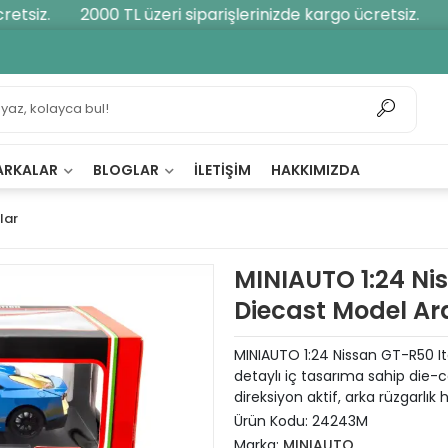
tsiz.
2000 TL üzeri siparişlerinizde kargo ücretsiz.
20
ARKALAR
BLOGLAR
İLETIŞIM
HAKKIMIZDA
lar
MINIAUTO 1:24 Ni
Diecast Model A
MINIAUTO 1:24 Nissan GT-R50 Ital
detaylı iç tasarıma sahip die-
direksiyon aktif, arka rüzgarlık h
Ürün Kodu:
24243M
Marka:
MINIAUTO