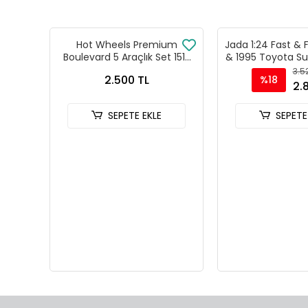
Hot Wheels Premium
Jada 1:24 Fast & 
Boulevard 5 Araçlık Set 151-
& 1995 Toyota Su
155 - GJT68 978H
Model Araba 
3.5
2.500 TL
%18
2.
SEPETE EKLE
SEPETE