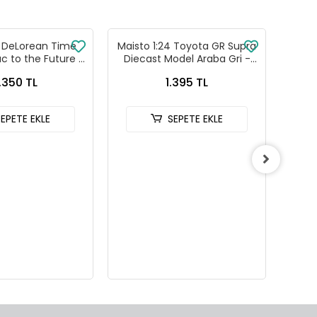
4 DeLorean Time
Maisto 1:24 Toyota GR Supra
Maist
c to the Future 3
Diecast Model Araba Gri -
Dieca
 22444W
32917
.350 TL
1.395 TL
SEPETE EKLE
SEPETE EKLE