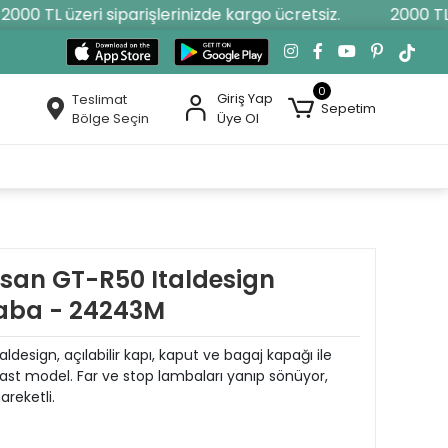
00 TL üzeri siparişlerinizde kargo ücretsiz.
2000 TL üz
0
Giriş Yap
Teslimat
Sepetim
Bölge Seçin
Üye Ol
ssan GT-R50 Italdesign
raba - 24243M
design, açılabilir kapı, kaput ve bagaj kapağı ile
cast model. Far ve stop lambaları yanıp sönüyor,
areketli.