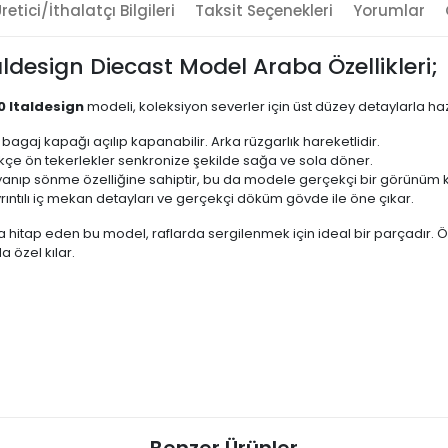
retici/İthalatçı Bilgileri
Taksit Seçenekleri
Yorumlar
design Diecast Model Araba Özellikleri;
0 Italdesign
modeli, koleksiyon severler için üst düzey detaylarla haz
bagaj kapağı açılıp kapanabilir. Arka rüzgarlık hareketlidir.
ikçe ön tekerlekler senkronize şekilde sağa ve sola döner.
yanıp sönme özelliğine sahiptir, bu da modele gerçekçi bir görünüm k
ıntılı iç mekan detayları ve gerçekçi döküm gövde ile öne çıkar.
tap eden bu model, raflarda sergilenmek için ideal bir parçadır. Özel
 özel kılar.