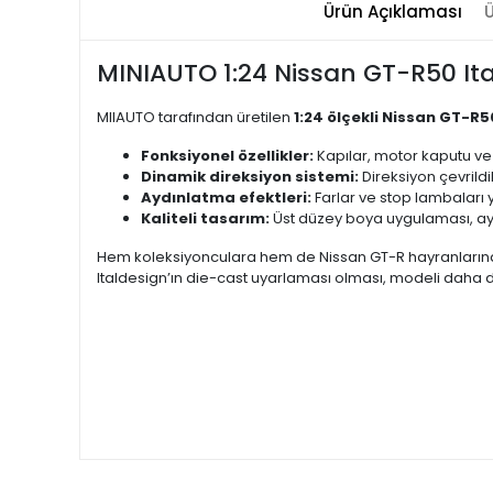
Ürün Açıklaması
Ü
MINIAUTO 1:24 Nissan GT-R50 Ital
MIIAUTO tarafından üretilen
1:24 ölçekli Nissan GT-R5
Fonksiyonel özellikler:
Kapılar, motor kaputu ve 
Dinamik direksiyon sistemi:
Direksiyon çevrild
Aydınlatma efektleri:
Farlar ve stop lambaları 
Kaliteli tasarım:
Üst düzey boya uygulaması, ayr
Hem koleksiyonculara hem de Nissan GT-R hayranlarına hi
Italdesign’ın die-cast uyarlaması olması, modeli daha da