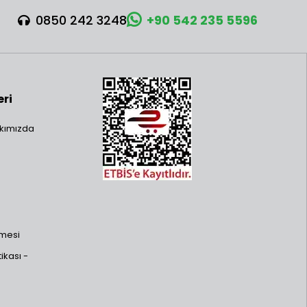
0850 242 3248
+90 542 235 5596
eri
kımızda
şmesi
ikası -