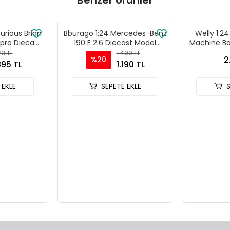
Benzer Ürünler
Furious Brian
Bburago 1:24 Mercedes-Benz
Welly 1:2
pra Diecast
190 E 2.6 Diecast Model
Machine Ba
- 30738
Araba - Kırmızı
-
23 TL
1.490 TL
2
%20
895 TL
1.190 TL
 EKLE
SEPETE EKLE