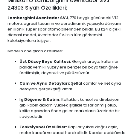
MINIAUTO Lamborghini Aventador SVJ -
24303 Siyah Özellikleri;
Lamborghini Aventador SVJ
, 770 beygir gücündeki V12
motoru, agresif tasarımı ve aerodinamik yapısıyla dünyanın
en ikonik süper spor otomobillerinden biridir. Bu 1:24 ölçekli
diecast model, Aventador SVJ’nin tüm görkemini
koleksiyonlara taşıyor.
Modelin öne çıkan özellikleri:
Üst Düzey Boya Kalitesi:
Gerçek araçta kullanılan
parlak vernikli yüzeylere benzer bir boya tekniğiyle
üretilmiştir; dayanıklı ve pürüzsüzdür.
Cam ve Ayna Detayları:
Şeffaf camlar ve net ayna
detayları, gerçekçiliği artırır.
İç Döşeme & Kabin:
Koltuklar, konsol ve direksiyon
gibi kabin aksamı yüksek işçilikle tasarlanmış olup,
kalite açısından önde gelen markaların üzerinde bir
seviyededir.
Fonksiyonel Özellikler:
Kapılar yukarı doğru açılır,
motor kapağı ve bagaj hareketlidir. Kapılar açıldığında