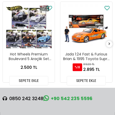
Hot Wheels Premium
Jada 1:24 Fast & Furious
Boulevard 5 Araçlık Set
Brian & 1995 Toyota Supra
151-155 - GJT68 978H
Diecast Model Araba -
3.523 TL
2.500 TL
%18
30738
2.895 TL
SEPETE EKLE
SEPETE EKLE
0850 242 3248
+90 542 235 5596