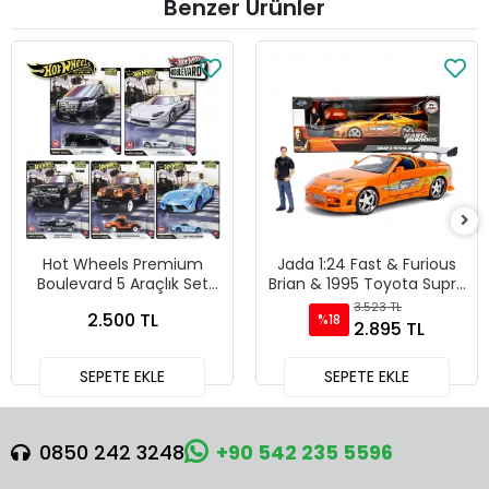
Benzer Ürünler
Hot Wheels Premium
Jada 1:24 Fast & Furious
Boulevard 5 Araçlık Set
Brian & 1995 Toyota Supra
151-155 - GJT68 978H
Diecast Model Araba -
3.523 TL
2.500 TL
%18
30738
2.895 TL
SEPETE EKLE
SEPETE EKLE
0850 242 3248
+90 542 235 5596