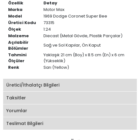
Özellik
Detay
Marka
Motor Max
Model
1969 Dodge Coronet Super Bee
Üretici Kodu
73315
Ölçek
1:24
Malzeme
Diecast (Metal Gövde, Plastik Parçalar)
Açılabilir
Sağ ve Sol Kapılar, Ön Kaput
Bölümler
Tahmini
Yaklaşık 21 cm (Boy) x 8.5 cm (En) x 6 cm
Ölçüler
(Yükseklik)
Renk
Sarı (Yellow)
Üretici/İthalatçı Bilgileri
Taksitler
Yorumlar
Teslimat Bilgileri