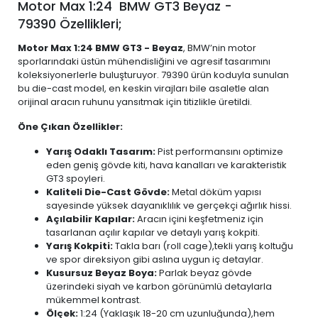
Motor Max 1:24 BMW GT3 Beyaz -
79390 Özellikleri;
Motor Max 1:24 BMW GT3 - Beyaz
, BMW’nin motor
sporlarındaki üstün mühendisliğini ve agresif tasarımını
koleksiyonerlerle buluşturuyor. 79390 ürün koduyla sunulan
bu die-cast model, en keskin virajları bile asaletle alan
orijinal aracın ruhunu yansıtmak için titizlikle üretildi.
Öne Çıkan Özellikler:
Yarış Odaklı Tasarım:
Pist performansını optimize
eden geniş gövde kiti, hava kanalları ve karakteristik
GT3 spoyleri.
Kaliteli Die-Cast Gövde:
Metal döküm yapısı
sayesinde yüksek dayanıklılık ve gerçekçi ağırlık hissi.
Açılabilir Kapılar:
Aracın içini keşfetmeniz için
tasarlanan açılır kapılar ve detaylı yarış kokpiti.
Yarış Kokpiti:
Takla barı (roll cage),tekli yarış koltuğu
ve spor direksiyon gibi aslına uygun iç detaylar.
Kusursuz Beyaz Boya:
Parlak beyaz gövde
üzerindeki siyah ve karbon görünümlü detaylarla
mükemmel kontrast.
Ölçek:
1:24 (Yaklaşık 18-20 cm uzunluğunda),hem