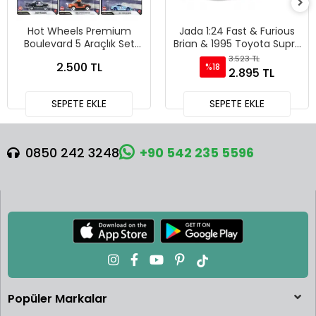
Hot Wheels Premium
Jada 1:24 Fast & Furious
Boulevard 5 Araçlık Set
Brian & 1995 Toyota Supra
151-155 - GJT68 978H
Diecast Model Araba -
3.523 TL
2.500 TL
%18
30738
2.895 TL
SEPETE EKLE
SEPETE EKLE
0850 242 3248
+90 542 235 5596
Popüler Markalar