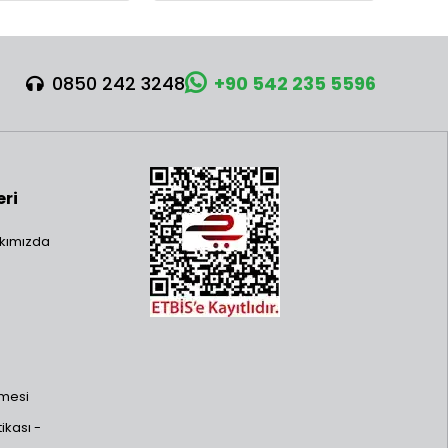
0850 242 3248
+90 542 235 5596
eri
kımızda
şmesi
ikası -