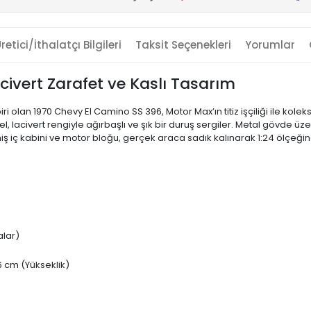
retici/İthalatçı Bilgileri
Taksit Seçenekleri
Yorumlar
civert Zarafet ve Kaslı Tasarım
 olan 1970 Chevy El Camino SS 396, Motor Max’ın titiz işçiliği ile kole
, lacivert rengiyle ağırbaşlı ve şık bir duruş sergiler. Metal gövde üze
nmiş iç kabini ve motor bloğu, gerçek araca sadık kalınarak 1:24 ölçeği
alar)
6 cm (Yükseklik)