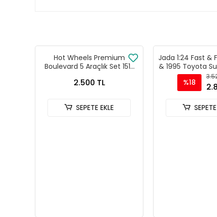
Hot Wheels Premium
Jada 1:24 Fast & 
Boulevard 5 Araçlık Set 151-
& 1995 Toyota Su
155 - GJT68 978H
Model Araba 
3.5
2.500 TL
%18
2.
SEPETE EKLE
SEPETE