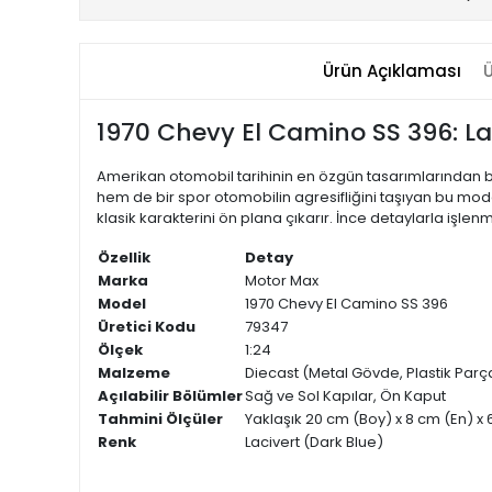
Ürün Açıklaması
Ü
1970 Chevy El Camino SS 396: La
Amerikan otomobil tarihinin en özgün tasarımlarından biri
hem de bir spor otomobilin agresifliğini taşıyan bu model
klasik karakterini ön plana çıkarır. İnce detaylarla işle
Özellik
Detay
Marka
Motor Max
Model
1970 Chevy El Camino SS 396
Üretici Kodu
79347
Ölçek
1:24
Malzeme
Diecast (Metal Gövde, Plastik Parç
Açılabilir Bölümler
Sağ ve Sol Kapılar, Ön Kaput
Tahmini Ölçüler
Yaklaşık 20 cm (Boy) x 8 cm (En) x 
Renk
Lacivert (Dark Blue)