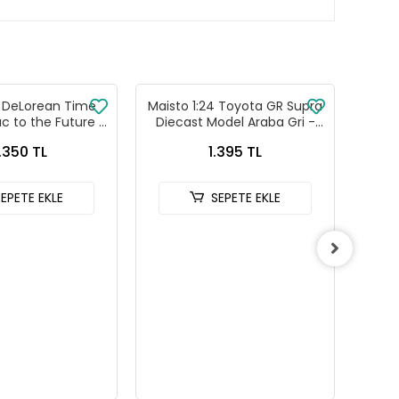
4 DeLorean Time
Maisto 1:24 Toyota GR Supra
Maist
c to the Future 3
Diecast Model Araba Gri -
Dieca
 22444W
32917
.350 TL
1.395 TL
SEPETE EKLE
SEPETE EKLE