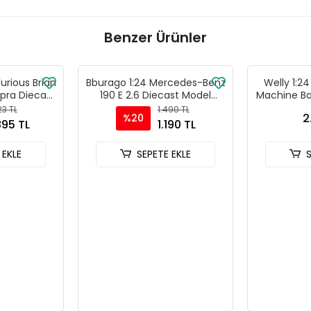
Benzer Ürünler
Furious Brian
Bburago 1:24 Mercedes-Benz
Welly 1:2
pra Diecast
190 E 2.6 Diecast Model
Machine Ba
- 30738
Araba - Kırmızı
-
23 TL
1.490 TL
2
%20
895 TL
1.190 TL
 EKLE
SEPETE EKLE