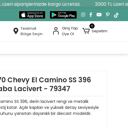
eri siparişlerinizde kargo ücretsiz.
2000 TL üzeri sipa
0
Giriş Yap
Teslimat
Sepetim
Bölge Seçin
Üye Ol
970 Chevy El Camino SS 396
aba Lacivert - 79347
amino SS 396, derin lacivert rengi ve metalik
j katar. Açılır kapıları ve yüksek detay seviyesiyle
ruhunu yansıtan dayanıklı bir diecast modeldir.