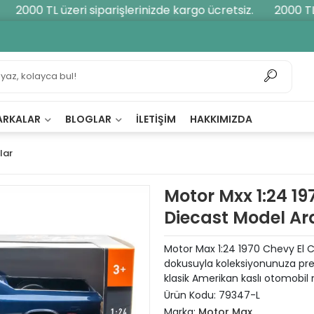
2000 TL üzeri siparişlerinizde kargo ücretsiz.
2000 TL üz
ARKALAR
BLOGLAR
İLETIŞIM
HAKKIMIZDA
lar
Motor Mxx 1:24 1
Diecast Model Ar
Motor Max 1:24 1970 Chevy El C
dokusuyla koleksiyonunuza presti
klasik Amerikan kaslı otomobil 
Ürün Kodu:
79347-L
Marka:
Motor Max