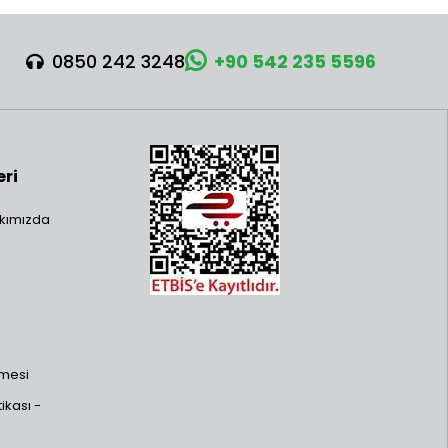
0850 242 3248
+90 542 235 5596
eri
kımızda
şmesi
ikası -