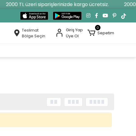
2000 TL üzeri siparişlerinizde kargo ücretsiz.
2000 T
0
Giriş Yap
Teslimat
Sepetim
Bölge Seçin
Üye Ol