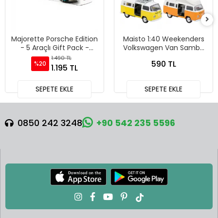
Majorette Porsche Edition
Maisto 1:40 Weekenders
- 5 Araçlı Gift Pack -
Volkswagen Van Samba
212053172
Diecast Model Araba -
1.490 TL
590 TL
%20
21237
1.195 TL
SEPETE EKLE
SEPETE EKLE
0850 242 3248
+90 542 235 5596