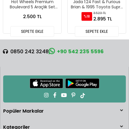
Hot Wheels Premium
Jada 1:24 Fast & Furious
Boulevard 5 Araçlık Set
Brian & 1995 Toyota Supra
151-155 - GJT68 978H
Diecast Model Araba -
3.523 TL
2.500 TL
%18
30738
2.895 TL
SEPETE EKLE
SEPETE EKLE
0850 242 3248
+90 542 235 5596
Popüler Markalar
Kategoriler