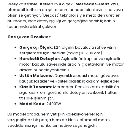
Welly kalitesiyle üretilen 1:24 ölçekli
Mercedes-Benz 220
,
otomobil tarihinin en şık tasarımlarından birini evinizine veya
ofisinize getiriyor. "Diecast" teknolojisiyle metalden üretilen
bu model, ince detay işçiliği ve gerçeğine sadık iç kabin
tasarımıyla dikkat çekiyor.
Öne Çıkan Özellikler:
Gerçekçi Ölçek:
1:24 ölçekli boyutuyla raf ve vitrin
sergilemesi için idealdir (Yaklaşık 17-19 cm).
Hareketli Detaylar:
Açılabilir ön kapılar ve açılabilir
motor kaputu sayesinde aracın iç detaylarını ve motor
aksamını inceleyebilirsiniz.
Üstün Malzeme:
Dayanıklı diecast metal gövdeye,
kauçuk lastikler ve kaliteli plastik iç aksam eşlik eder.
Klasik Tasarım:
Mercedes-Benz’in karakteristik ön
ızgarası, krom görünümlü detayları ve ikonik hatları
titizlikle işlenmiştir.
Model Kodu:
24091W.
Bu model araba, hem yetişkin koleksiyonerler için
vazgeçilmez bir parça hem de klasik otomobil meraklısı
sevdikleriniz için harika bir hediye seçeneğidir.