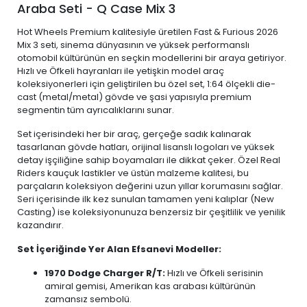
Araba Seti - Q Case Mix 3
Hot Wheels Premium kalitesiyle üretilen Fast & Furious 2026
Mix 3 seti, sinema dünyasının ve yüksek performanslı
otomobil kültürünün en seçkin modellerini bir araya getiriyor.
Hızlı ve Öfkeli hayranları ile yetişkin model araç
koleksiyonerleri için geliştirilen bu özel set, 1:64 ölçekli die-
cast (metal/metal) gövde ve şasi yapısıyla premium
segmentin tüm ayrıcalıklarını sunar.
Set içerisindeki her bir araç, gerçeğe sadık kalınarak
tasarlanan gövde hatları, orijinal lisanslı logoları ve yüksek
detay işçiliğine sahip boyamaları ile dikkat çeker. Özel Real
Riders kauçuk lastikler ve üstün malzeme kalitesi, bu
parçaların koleksiyon değerini uzun yıllar korumasını sağlar.
Seri içerisinde ilk kez sunulan tamamen yeni kalıplar (New
Casting) ise koleksiyonunuza benzersiz bir çeşitlilik ve yenilik
kazandırır.
Set İçeriğinde Yer Alan Efsanevi Modeller:
1970 Dodge Charger R/T:
Hızlı ve Öfkeli serisinin
amiral gemisi, Amerikan kas arabası kültürünün
zamansız sembolü.