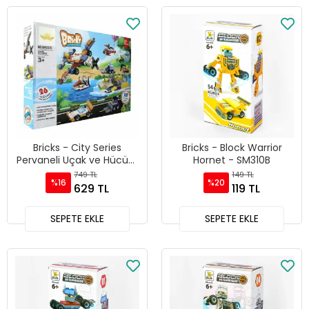
Bricks - City Series
Bricks - Block Warrior
Pervaneli Uçak ve Hücüm
Hornet - SM310B
Bot 207C
749 TL
149 TL
%16
%20
629 TL
119 TL
SEPETE EKLE
SEPETE EKLE