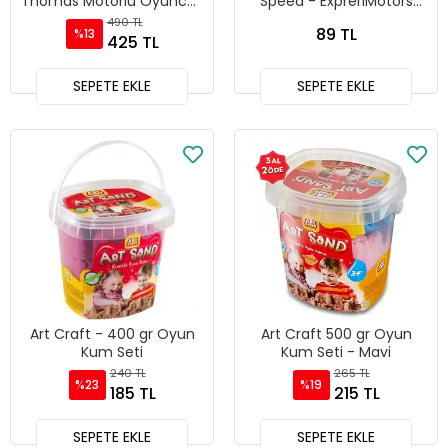
Thomas Motorlu Oyuncak
Speed - ExpreriMotors
Tren HDY59
Serisi -165
490 TL
89 TL
%13
425 TL
SEPETE EKLE
SEPETE EKLE
Art Craft - 400 gr Oyun
Art Craft 500 gr Oyun
Kum Seti
Kum Seti - Mavi
240 TL
265 TL
%23
%19
185 TL
215 TL
SEPETE EKLE
SEPETE EKLE