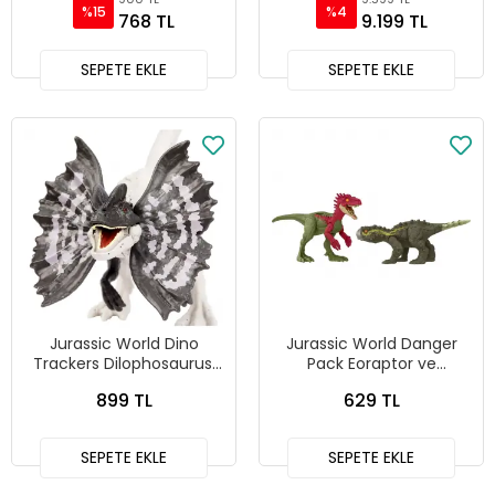
%15
%4
768 TL
9.199 TL
SEPETE EKLE
SEPETE EKLE
Jurassic World Dino
Jurassic World Danger
Trackers Dilophosaurus,
Pack Eoraptor ve
HLN63-HLN70
Stegouros, HLN49-HTK47
899 TL
629 TL
SEPETE EKLE
SEPETE EKLE