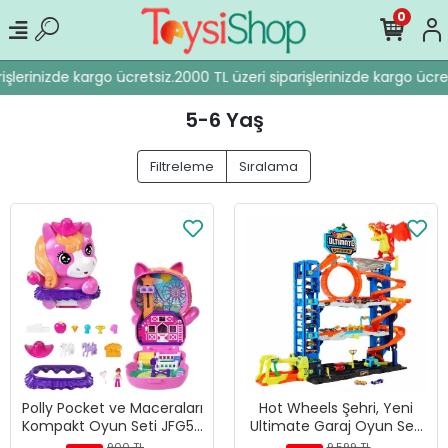
0
şlerinizde kargo ücretsiz.
2000 TL üzeri siparişlerinizde kargo ücrets
5-6 Yaş
Filtreleme
Sıralama
Polly Pocket ve Maceraları
Hot Wheels Şehri, Yeni
Kompakt Oyun Seti JFG56
Ultimate Garaj Oyun Seti
- Midilli
- HKX48
900 TL
9.599 TL