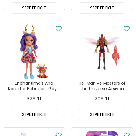
SEPETE EKLE
SEPETE EKLE
Enchantimals Ana
He-Man ve Masters of
Karekter Bebekler , Geyik
the Universe Aksiyon
ve Sprint, FXM75
Figürü Serisi Mo-Squıt'ra
329 TL
209 TL
,HDR53
SEPETE EKLE
SEPETE EKLE