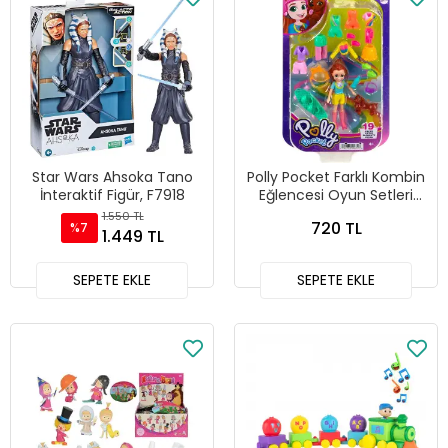
Star Wars Ahsoka Tano
Polly Pocket Farklı Kombin
İnteraktif Figür, F7918
Eğlencesi Oyun Setleri
HKV88-HKV90
1.550 TL
720 TL
%7
1.449 TL
SEPETE EKLE
SEPETE EKLE