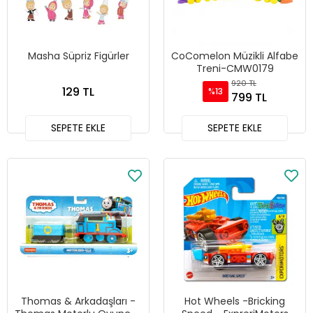
Masha Süpriz Figürler
CoComelon Müzikli Alfabe
Treni-CMW0179
920 TL
129 TL
%13
799 TL
SEPETE EKLE
SEPETE EKLE
Thomas & Arkadaşları -
Hot Wheels -Bricking