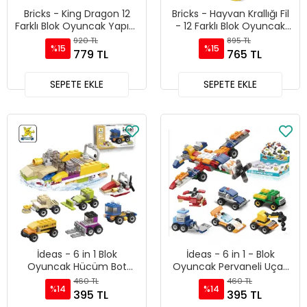
Bricks - King Dragon 12
Bricks - Hayvan Krallığı Fil
Farklı Blok Oyuncak Yapım
- 12 Farklı Blok Oyuncak
Seti- SM198B
Yapım Seti - SM206B
920 TL
895 TL
%15
%15
779 TL
765 TL
SEPETE EKLE
SEPETE EKLE
İdeas - 6 in 1 Blok
İdeas - 6 in 1 - Blok
Oyuncak Hücüm Bot
Oyuncak Pervaneli Uçak
SM208B
SM207-B
460 TL
460 TL
%14
%14
395 TL
395 TL