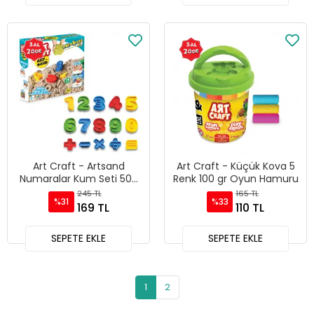
Art Craft - Artsand
Art Craft - Küçük Kova 5
Numaralar Kum Seti 500
Renk 100 gr Oyun Hamuru
gr
245 TL
165 TL
%31
%33
169 TL
110 TL
SEPETE EKLE
SEPETE EKLE
1
2