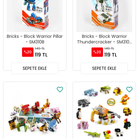
Bricks - Block Warrior Pillar
Bricks - Block Warrior
- SM310B
Thundercracker - SM310-
04
149 TL
149 TL
%20
%20
119 TL
119 TL
SEPETE EKLE
SEPETE EKLE