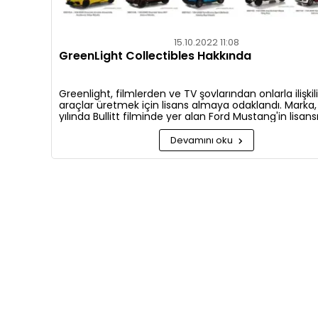
15.10.2022 11:08
GreenLight Collectibles Hakkında
Greenlight, filmlerden ve TV şovlarından onlarla ilişkili
araçlar üretmek için lisans almaya odaklandı. Marka,
yılında Bullitt filminde yer alan Ford Mustang'in lisans
alarak,replikaları satma konusunda başarı ve popülar
kazandı.
Devamını oku