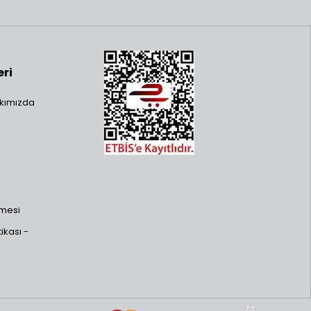
eri
kımızda
şmesi
ikası -