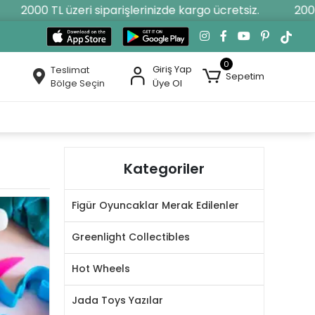
2000 TL üzeri siparişlerinizde kargo ücretsiz.
2000 
0
Giriş Yap
Teslimat
Sepetim
Bölge Seçin
Üye Ol
Kategoriler
Figür Oyuncaklar Merak Edilenler
Greenlight Collectibles
Hot Wheels
Jada Toys Yazılar