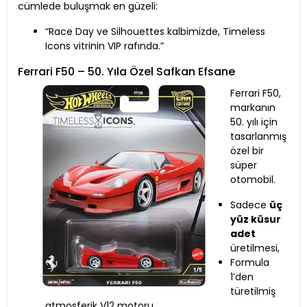
cümlede buluşmak en güzeli:
“Race Day ve Silhouettes kalbimizde, Timeless
Icons vitrinin VIP rafında.”
Ferrari F50 – 50. Yıla Özel Safkan Efsane
Ferrari F50,
markanın
50. yılı için
tasarlanmış
özel bir
süper
otomobil.
Sadece
üç
yüz küsur
adet
üretilmesi,
Formula
1’den
türetilmiş
atmosferik V12 motoru,