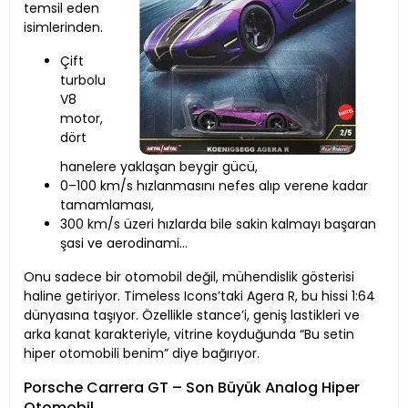
temsil eden
isimlerinden.
Çift
turbolu
V8
motor,
dört
hanelere yaklaşan beygir gücü,
0–100 km/s hızlanmasını nefes alıp verene kadar
tamamlaması,
300 km/s üzeri hızlarda bile sakin kalmayı başaran
şasi ve aerodinami…
Onu sadece bir otomobil değil, mühendislik gösterisi
haline getiriyor. Timeless Icons’taki Agera R, bu hissi 1:64
dünyasına taşıyor. Özellikle stance’i, geniş lastikleri ve
arka kanat karakteriyle, vitrine koyduğunda “Bu setin
hiper otomobili benim” diye bağırıyor.
Porsche Carrera GT – Son Büyük Analog Hiper
Otomobil