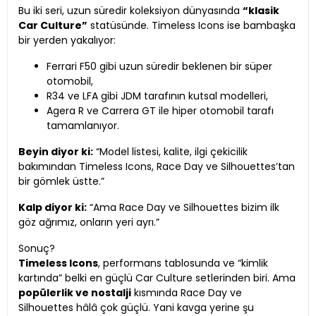
Bu iki seri, uzun süredir koleksiyon dünyasında
“klasik
Car Culture”
statüsünde. Timeless Icons ise bambaşka
bir yerden yakalıyor:
Ferrari F50 gibi uzun süredir beklenen bir süper
otomobil,
R34 ve LFA gibi JDM tarafının kutsal modelleri,
Agera R ve Carrera GT ile hiper otomobil tarafı
tamamlanıyor.
Beyin diyor ki:
“Model listesi, kalite, ilgi çekicilik
bakımından Timeless Icons, Race Day ve Silhouettes’tan
bir gömlek üstte.”
Kalp diyor ki:
“Ama Race Day ve Silhouettes bizim ilk
göz ağrımız, onların yeri ayrı.”
Sonuç?
Timeless Icons
, performans tablosunda ve “kimlik
kartında” belki en güçlü Car Culture setlerinden biri. Ama
popülerlik ve nostalji
kısmında Race Day ve
Silhouettes hâlâ çok güçlü. Yani kavga yerine şu