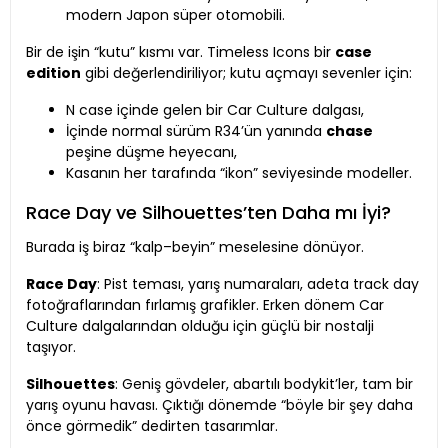
modern Japon süper otomobili.
Bir de işin “kutu” kısmı var. Timeless Icons bir
case
edition
gibi değerlendiriliyor; kutu açmayı sevenler için:
N case içinde gelen bir Car Culture dalgası,
İçinde normal sürüm R34’ün yanında
chase
peşine düşme heyecanı,
Kasanın her tarafında “ikon” seviyesinde modeller.
Race Day ve Silhouettes’ten Daha mı İyi?
Burada iş biraz “kalp–beyin” meselesine dönüyor.
Race Day
: Pist teması, yarış numaraları, adeta track day
fotoğraflarından fırlamış grafikler. Erken dönem Car
Culture dalgalarından olduğu için güçlü bir nostalji
taşıyor.
Silhouettes
: Geniş gövdeler, abartılı bodykit’ler, tam bir
yarış oyunu havası. Çıktığı dönemde “böyle bir şey daha
önce görmedik” dedirten tasarımlar.