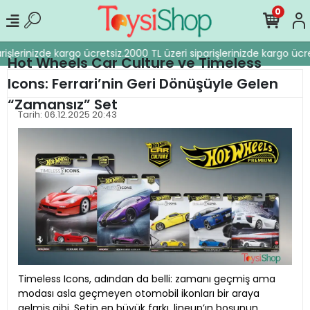
0
şlerinizde kargo ücretsiz.
2000 TL üzeri siparişlerinizde kargo ücrets
Hot Wheels Car Culture ve Timeless
Icons: Ferrari’nin Geri Dönüşüyle Gelen
“Zamansız” Set
Tarih: 06.12.2025 20:43
Timeless Icons, adından da belli: zamanı geçmiş ama
modası asla geçmeyen otomobil ikonları bir araya
gelmiş gibi. Setin en büyük farkı, lineup’ın boşunun