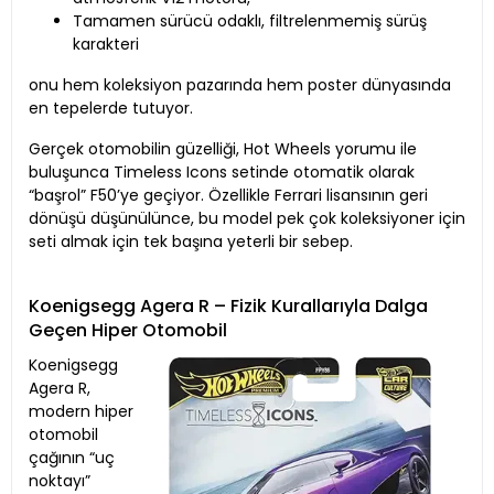
Tamamen sürücü odaklı, filtrelenmemiş sürüş
karakteri
onu hem koleksiyon pazarında hem poster dünyasında
en tepelerde tutuyor.
Gerçek otomobilin güzelliği, Hot Wheels yorumu ile
buluşunca Timeless Icons setinde otomatik olarak
“başrol” F50’ye geçiyor. Özellikle Ferrari lisansının geri
dönüşü düşünülünce, bu model pek çok koleksiyoner için
seti almak için tek başına yeterli bir sebep.
Koenigsegg Agera R – Fizik Kurallarıyla Dalga
Geçen Hiper Otomobil
Koenigsegg
Agera R,
modern hiper
otomobil
çağının “uç
noktayı”