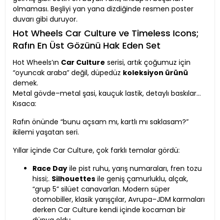
olmaması. Beşliyi yan yana dizdiğinde resmen poster
duvarı gibi duruyor.
Hot Wheels Car Culture ve Timeless Icons;
Rafın En Üst Gözünü Hak Eden Set
Hot Wheels’ın
Car Culture
serisi, artık çoğumuz için
“oyuncak araba” değil, düpedüz
koleksiyon ürünü
demek.
Metal gövde–metal şasi, kauçuk lastik, detaylı baskılar…
Kısaca:
Rafın önünde “bunu açsam mı, kartlı mı saklasam?”
ikilemi yaşatan seri.
Yıllar içinde Car Culture, çok farklı temalar gördü:
Race Day
ile pist ruhu, yarış numaraları, fren tozu
hissi;.
Silhouettes
ile geniş çamurluklu, alçak,
“grup 5” silüet canavarları. Modern süper
otomobiller, klasik yarışçılar, Avrupa–JDM karmaları
derken Car Culture kendi içinde kocaman bir