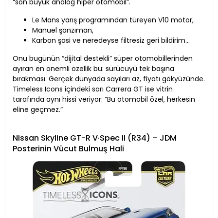
“son büyük analog hiper otomobil”.
Le Mans yarış programından türeyen V10 motor,
Manuel şanzıman,
Karbon şasi ve neredeyse filtresiz geri bildirim…
Onu bugünün “dijital destekli” süper otomobillerinden
ayıran en önemli özellik bu: sürücüyü tek başına
bırakması. Gerçek dünyada sayıları az, fiyatı gökyüzünde.
Timeless Icons içindeki sarı Carrera GT ise vitrin
tarafında aynı hissi veriyor: “Bu otomobil özel, herkesin
eline geçmez.”
Nissan Skyline GT-R V·Spec II (R34) – JDM
Posterinin Vücut Bulmuş Hali