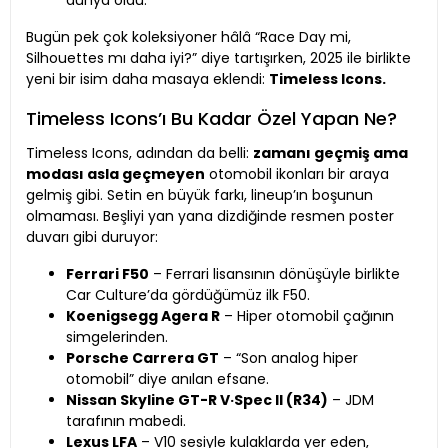
dünya oldu.
Bugün pek çok koleksiyoner hâlâ “Race Day mi,
Silhouettes mı daha iyi?” diye tartışırken, 2025 ile birlikte
yeni bir isim daha masaya eklendi:
Timeless Icons.
Timeless Icons’ı Bu Kadar Özel Yapan Ne?
Timeless Icons, adından da belli:
zamanı geçmiş ama
modası asla geçmeyen
otomobil ikonları bir araya
gelmiş gibi. Setin en büyük farkı, lineup’ın boşunun
olmaması. Beşliyi yan yana dizdiğinde resmen poster
duvarı gibi duruyor:
Ferrari F50
– Ferrari lisansının dönüşüyle birlikte
Car Culture’da gördüğümüz ilk F50.
Koenigsegg Agera R
– Hiper otomobil çağının
simgelerinden.
Porsche Carrera GT
– “Son analog hiper
otomobil” diye anılan efsane.
Nissan Skyline GT-R V·Spec II (R34)
– JDM
tarafının mabedi.
Lexus LFA
– V10 sesiyle kulaklarda yer eden,