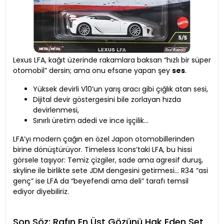
Lexus LFA, kağıt üzerinde rakamlara baksan “hızlı bir süper
otomobil” dersin; ama onu efsane yapan şey
ses
.
Yüksek devirli V10’un yarış aracı gibi çığlık atan sesi,
Dijital devir göstergesini bile zorlayan hızda
devirlenmesi,
Sınırlı üretim adedi ve ince işçilik…
LFA’yı modern çağın en özel Japon otomobillerinden
birine dönüştürüyor. Timeless Icons’taki LFA, bu hissi
görsele taşıyor: Temiz çizgiler, sade ama agresif duruş,
skyline ile birlikte sete JDM dengesini getirmesi… R34 “asi
genç” ise LFA da “beyefendi ama deli” tarafı temsil
ediyor diyebiliriz.
Son Söz: Rafın En Üst Gözünü Hak Eden Set