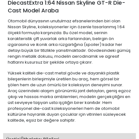
DiecastExtra 1:64 Nissan Skyline GT-R Die-
Cast Model Araba
Otomobil dünyasının unutulmaz efsanelerinden biri olan
Nissan Skyline, koleksiyonerler için özenle tasarlanmış 1:64
ölçekli formuyla karşınızda. Bu özel model, serinin
karakteristik çift yuvarlak arka farlarından, belirgin ön
ızgarasına ve ikonik arka rüzgarlığına (spoiler) kadar her
detayı büyük bir titizlikle yansıtmaktadır. Gövdesindeki gümüş
rengin metalik dokusu, modelin aerodinamik ve agresif
hatlarını kusursuz bir şekilde ortaya çıkarır.
Yüksek kaliteli die-cast metal gövde ve dayanıklı plastik
bileşenlerin birleşimiyle üretilen bu araç, hem görsel bir
şölen hem de uzun ömürlü bir koleksiyon deneyimi sunar.
Araç üzerindeki alaşım görünümlü jant detayları, geniş egzoz
çıkışı ve hassas marka amblemleri, modelin gerçekçiliğini en
üst seviyeye taşıyan usta işçiliğin birer kanıtıdır. Hem
profesyonel die-cast koleksiyonerleri hem de otomobil
kültürüne hayranlık duyan çocuklar için vitrinleri süsleyecek
kalitede, eşsiz bir değere sahiptir.