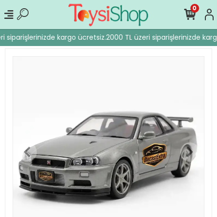
0
 siparişlerinizde kargo ücretsiz.
2000 TL üzeri siparişlerinizde karg