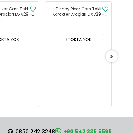
ixar Cars Tekli
Disney Pixar Cars Tekli
Di
Araçları DXV29 -
Karakter Araçları DXV29 -
Kar
 24lü Kutu
96DW 24lü Kutu
OKTA YOK
STOKTA YOK
0850 242 3248
+90 542 235 5596