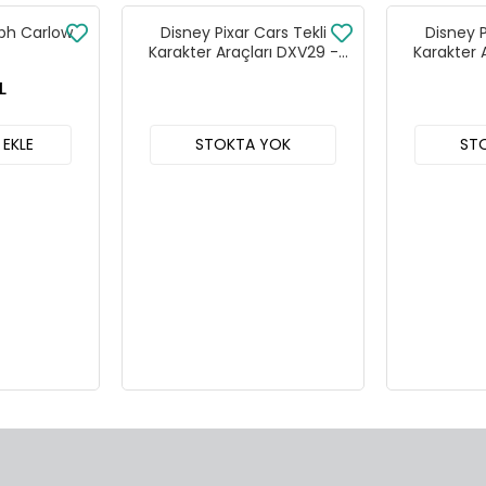
lph Carlow
Disney Pixar Cars Tekli
Disney P
Karakter Araçları DXV29 -
Karakter 
96FF 24lü Kutu
96DY
L
 EKLE
STOKTA YOK
ST