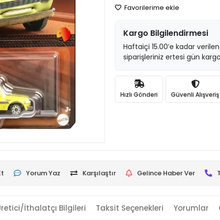
Favorilerime ekle
Kargo Bilgilendirmesi
Haftaiçi 15.00’e kadar verilen
siparişleriniz ertesi gün kargo
Hızlı Gönderi
Güvenli Alışveriş
Et
Yorum Yaz
Karşılaştır
Gelince Haber Ver
retici/İthalatçı Bilgileri
Taksit Seçenekleri
Yorumlar