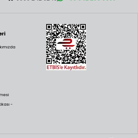
eri
kımızda
şmesi
ikası -