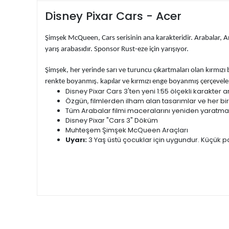
Disney Pixar Cars - Acer
Şimşek McQueen, Cars serisinin ana karakteridir. Arabalar, Ar
yarış arabasıdır. Sponsor Rust-eze için yarışıyor.
Şimşek, her yerinde sarı ve turuncu çıkartmaları olan kırmızı 
renkte boyanmış. kapılar ve kırmızı enge boyanmış çerçeveleri
Disney Pixar Cars 3'ten yeni 1:55 ölçekli karakter a
Özgün, filmlerden ilham alan tasarımlar ve her bir k
Tüm Arabalar filmi maceralarını yeniden yaratmak 
Disney Pixar "Cars 3" Döküm
Muhteşem Şimşek McQueen Araçları
Uyarı:
3 Yaş üstü çocuklar için uygundur. Küçük pa