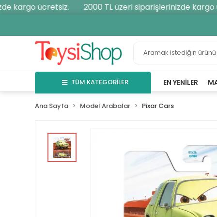
e kargo ücretsiz.
2000 TL üzeri siparişlerinizde kargo üc
TÜM KATEGORİLER
EN YENILER
M
Ana Sayfa
Model Arabalar
Pixar Cars