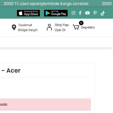
2000 TL üzeri siparişlerinizde kargo ücretsiz.
2000 TL 
0
Giriş Yap
Teslimat
Sepetim
Bölge Seçin
Üye Ol
 - Acer
adır.