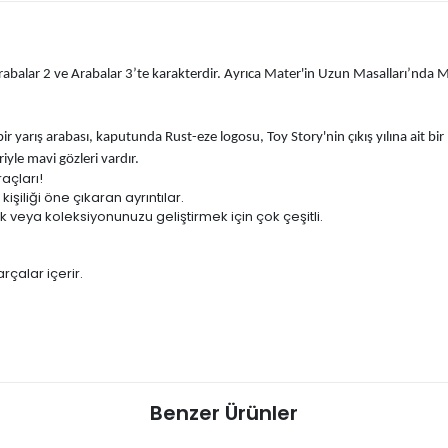
abalar 2 ve Arabalar 3’te karakterdir. Ayrıca Mater'in Uzun Masalları’nda Ma
bir yarış arabası, kaputunda Rust-eze logosu, Toy Story'nin çıkış yılına ait bi
yle mavi gözleri vardır.
raçları!
işiliği öne çıkaran ayrıntılar.
veya koleksiyonunuzu geliştirmek için çok çeşitli.
rçalar içerir.
Benzer Ürünler