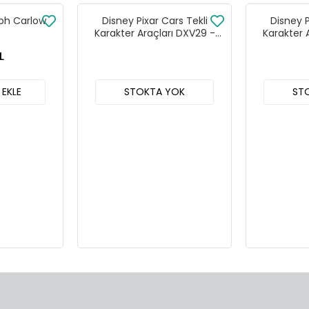
lph Carlow
Disney Pixar Cars Tekli
Disney P
Karakter Araçları DXV29 -
Karakter 
96FF 24lü Kutu
96DY
L
 EKLE
STOKTA YOK
ST