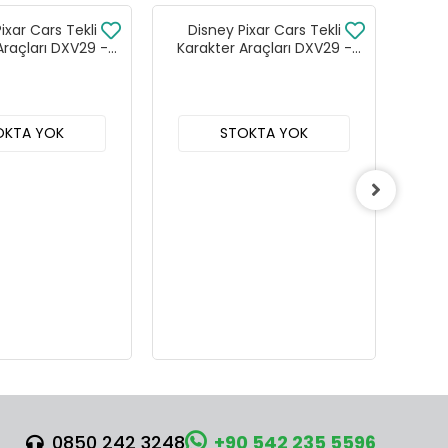
ixar Cars Tekli
Disney Pixar Cars Tekli
Di
Araçları DXV29 -
Karakter Araçları DXV29 -
Kar
 24lü Kutu
96DW 24lü Kutu
OKTA YOK
STOKTA YOK
0850 242 3248
+90 542 235 5596