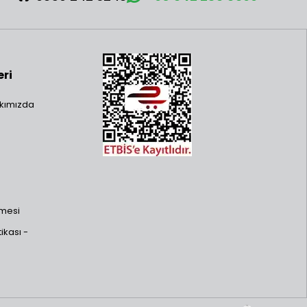
eri
kımızda
şmesi
ikası -