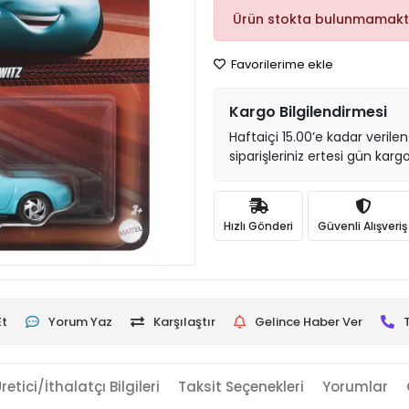
Ürün stokta bulunmamakt
Favorilerime ekle
Kargo Bilgilendirmesi
Haftaiçi 15.00’e kadar verilen
siparişleriniz ertesi gün kargo
Hızlı Gönderi
Güvenli Alışveriş
Et
Yorum Yaz
Karşılaştır
Gelince Haber Ver
retici/İthalatçı Bilgileri
Taksit Seçenekleri
Yorumlar