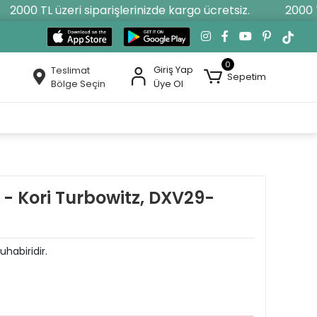
2000 TL üzeri siparişlerinizde kargo ücretsiz.
2000 TL 
0
Giriş Yap
Teslimat
Sepetim
Bölge Seçin
Üye Ol
 - Kori Turbowitz, DXV29-
uhabiridir.