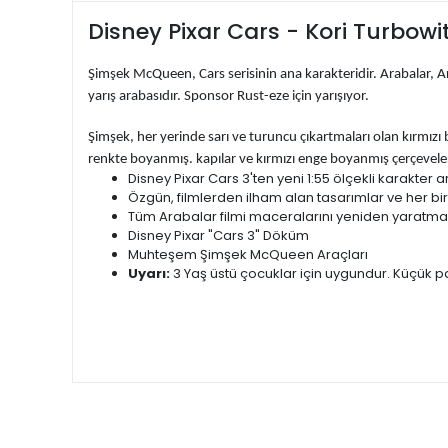
Disney Pixar Cars - Kori Turbow
Şimşek McQueen, Cars serisinin ana karakteridir. Arabalar, Ar
yarış arabasıdır. Sponsor Rust-eze için yarışıyor.
Şimşek, her yerinde sarı ve turuncu çıkartmaları olan kırmızı 
renkte boyanmış. kapılar ve kırmızı enge boyanmış çerçeveleri
Disney Pixar Cars 3'ten yeni 1:55 ölçekli karakter a
Özgün, filmlerden ilham alan tasarımlar ve her bir k
Tüm Arabalar filmi maceralarını yeniden yaratmak 
Disney Pixar "Cars 3" Döküm
Muhteşem Şimşek McQueen Araçları
Uyarı:
3 Yaş üstü çocuklar için uygundur. Küçük pa