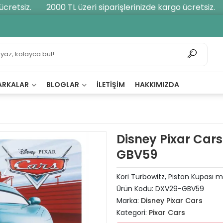
etsiz.
2000 TL üzeri siparişlerinizde kargo ücretsiz.
ARKALAR
BLOGLAR
İLETIŞIM
HAKKIMIZDA
Disney Pixar Cars
GBV59
Kori Turbowitz, Piston Kupası m
Ürün Kodu:
DXV29-GBV59
Marka:
Disney Pixar Cars
Kategori:
Pixar Cars