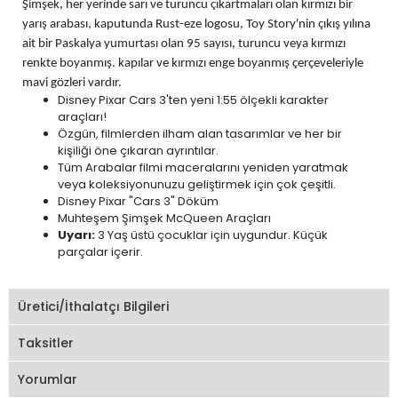
Şimşek, her yerinde sarı ve turuncu çıkartmaları olan kırmızı bir
yarış arabası, kaputunda Rust-eze logosu, Toy Story'nin çıkış yılına
ait bir Paskalya yumurtası olan 95 sayısı, turuncu veya kırmızı
renkte boyanmış. kapılar ve kırmızı enge boyanmış çerçeveleriyle
mavi gözleri vardır.
Disney Pixar Cars 3'ten yeni 1:55 ölçekli karakter
araçları!
Özgün, filmlerden ilham alan tasarımlar ve her bir
kişiliği öne çıkaran ayrıntılar.
Tüm Arabalar filmi maceralarını yeniden yaratmak
veya koleksiyonunuzu geliştirmek için çok çeşitli.
Disney Pixar "Cars 3" Döküm
Muhteşem Şimşek McQueen Araçları
Uyarı:
3 Yaş üstü çocuklar için uygundur. Küçük
parçalar içerir.
Üretici/İthalatçı Bilgileri
Taksitler
Yorumlar