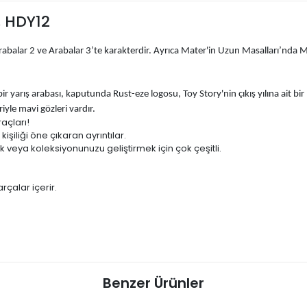
, HDY12
abalar 2 ve Arabalar 3’te karakterdir. Ayrıca Mater'in Uzun Masalları’nda Ma
bir yarış arabası, kaputunda Rust-eze logosu, Toy Story'nin çıkış yılına ait bi
yle mavi gözleri vardır.
raçları!
işiliği öne çıkaran ayrıntılar.
veya koleksiyonunuzu geliştirmek için çok çeşitli.
rçalar içerir.
Benzer Ürünler