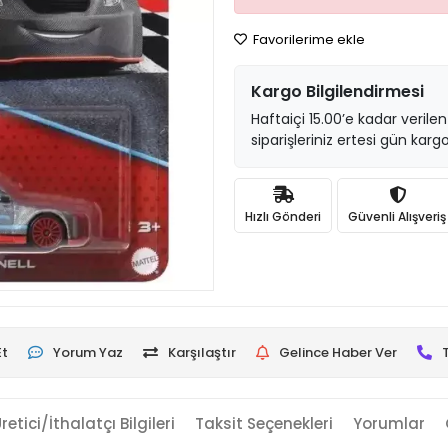
Favorilerime ekle
Kargo Bilgilendirmesi
Haftaiçi 15.00’e kadar verilen
siparişleriniz ertesi gün kargo
Hızlı Gönderi
Güvenli Alışveriş
Et
Yorum Yaz
Karşılaştır
Gelince Haber Ver
retici/İthalatçı Bilgileri
Taksit Seçenekleri
Yorumlar