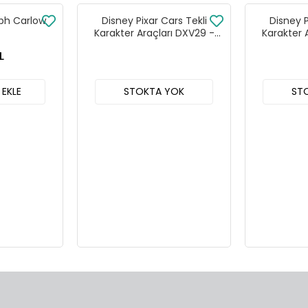
lph Carlow
Disney Pixar Cars Tekli
Disney P
Karakter Araçları DXV29 -
Karakter 
96FF 24lü Kutu
96DY
L
 EKLE
STOKTA YOK
ST