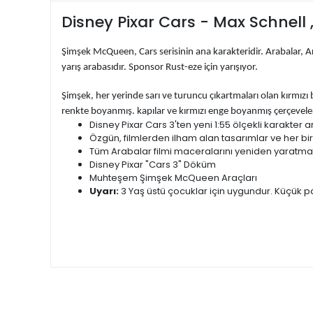
Disney Pixar Cars - Max Schnell 
Şimşek McQueen, Cars serisinin ana karakteridir. Arabalar, Ar
yarış arabasıdır. Sponsor Rust-eze için yarışıyor.
Şimşek, her yerinde sarı ve turuncu çıkartmaları olan kırmızı 
renkte boyanmış. kapılar ve kırmızı enge boyanmış çerçeveleri
Disney Pixar Cars 3'ten yeni 1:55 ölçekli karakter a
Özgün, filmlerden ilham alan tasarımlar ve her bir k
Tüm Arabalar filmi maceralarını yeniden yaratmak 
Disney Pixar "Cars 3" Döküm
Muhteşem Şimşek McQueen Araçları
Uyarı:
3 Yaş üstü çocuklar için uygundur. Küçük pa