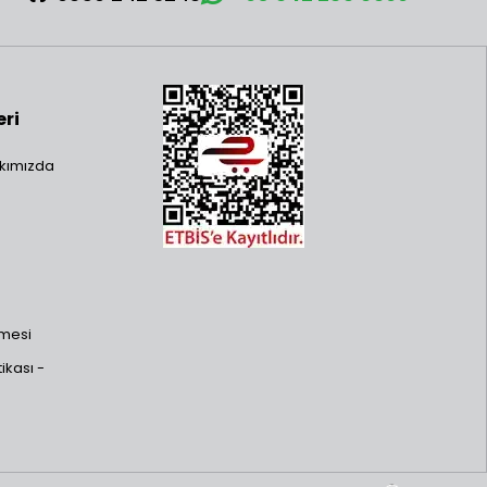
eri
kımızda
şmesi
ikası -