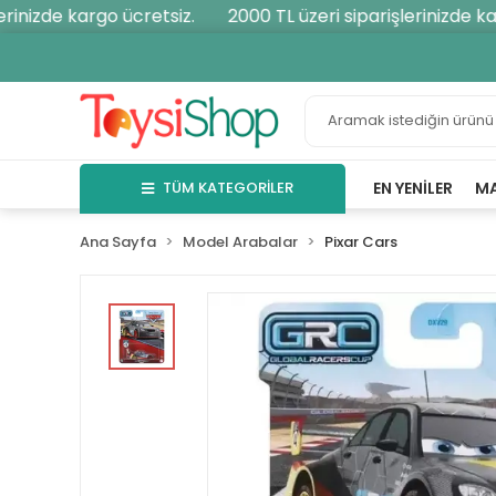
inizde kargo ücretsiz.
2000 TL üzeri siparişlerinizde karg
TÜM KATEGORİLER
EN YENILER
M
Ana Sayfa
Model Arabalar
Pixar Cars