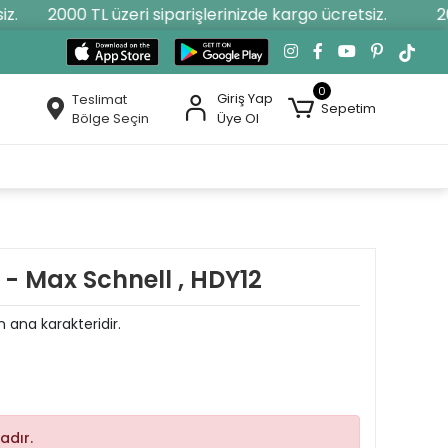
2000 TL üzeri siparişlerinizde kargo ücretsiz.
2000
0
Giriş Yap
Teslimat
Sepetim
Bölge Seçin
Üye Ol
 - Max Schnell , HDY12
 ana karakteridir.
adır.