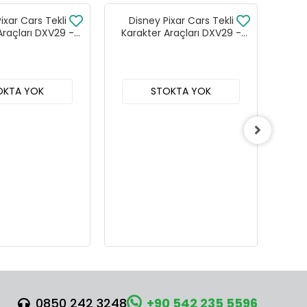
ixar Cars Tekli
Disney Pixar Cars Tekli
Di
Araçları DXV29 -
Karakter Araçları DXV29 -
Kar
 24lü Kutu
96DW 24lü Kutu
OKTA YOK
STOKTA YOK
0850 242 3248
+90 542 235 5596