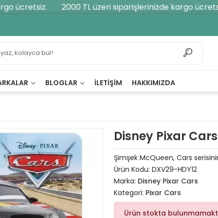
o ücretsiz.
2000 TL üzeri siparişlerinizde kargo ücretsiz.
ARKALAR
BLOGLAR
İLETIŞIM
HAKKIMIZDA
Disney Pixar Cars
Şimşek McQueen, Cars serisinin
Ürün Kodu:
DXV29-HDY12
Marka:
Disney Pixar Cars
Kategori:
Pixar Cars
Ürün stokta bulunmamakt