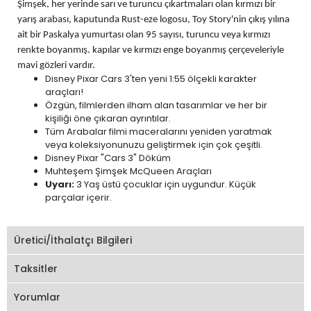
Şimşek, her yerinde sarı ve turuncu çıkartmaları olan kırmızı bir
yarış arabası, kaputunda Rust-eze logosu, Toy Story'nin çıkış yılına
ait bir Paskalya yumurtası olan 95 sayısı, turuncu veya kırmızı
renkte boyanmış. kapılar ve kırmızı enge boyanmış çerçeveleriyle
mavi gözleri vardır.
Disney Pixar Cars 3'ten yeni 1:55 ölçekli karakter
araçları!
Özgün, filmlerden ilham alan tasarımlar ve her bir
kişiliği öne çıkaran ayrıntılar.
Tüm Arabalar filmi maceralarını yeniden yaratmak
veya koleksiyonunuzu geliştirmek için çok çeşitli.
Disney Pixar "Cars 3" Döküm
Muhteşem Şimşek McQueen Araçları
Uyarı:
3 Yaş üstü çocuklar için uygundur. Küçük
parçalar içerir.
Üretici/İthalatçı Bilgileri
Taksitler
Yorumlar