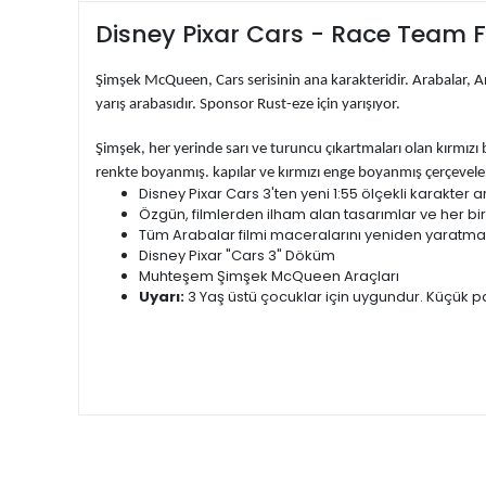
Disney Pixar Cars - Race Team F
Şimşek McQueen, Cars serisinin ana karakteridir. Arabalar, Ar
yarış arabasıdır. Sponsor Rust-eze için yarışıyor.
Şimşek, her yerinde sarı ve turuncu çıkartmaları olan kırmızı 
renkte boyanmış. kapılar ve kırmızı enge boyanmış çerçeveleri
Disney Pixar Cars 3'ten yeni 1:55 ölçekli karakter a
Özgün, filmlerden ilham alan tasarımlar ve her bir k
Tüm Arabalar filmi maceralarını yeniden yaratmak 
Disney Pixar "Cars 3" Döküm
Muhteşem Şimşek McQueen Araçları
Uyarı:
3 Yaş üstü çocuklar için uygundur. Küçük pa