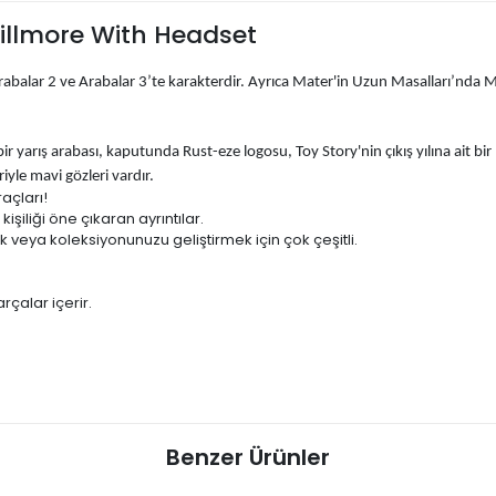
illmore With Headset
abalar 2 ve Arabalar 3’te karakterdir. Ayrıca Mater'in Uzun Masalları’nda Ma
bir yarış arabası, kaputunda Rust-eze logosu, Toy Story'nin çıkış yılına ait bi
yle mavi gözleri vardır.
raçları!
işiliği öne çıkaran ayrıntılar.
veya koleksiyonunuzu geliştirmek için çok çeşitli.
rçalar içerir.
Benzer Ürünler