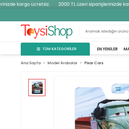
nizde kargo ücretsiz.
2000 TL üzeri siparişlerinizde karg
TÜM KATEGORİLER
EN YENILER
M
Ana Sayfa
Model Arabalar
Pixar Cars