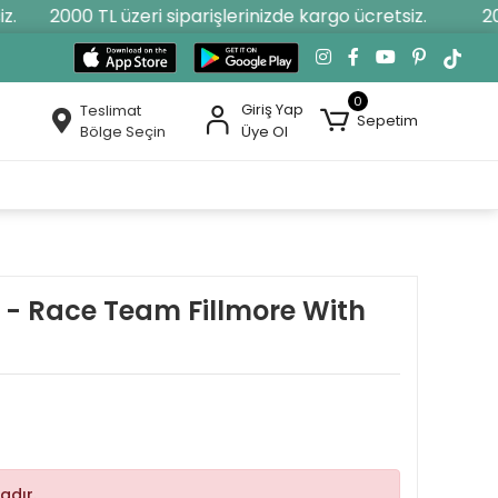
2000 TL üzeri siparişlerinizde kargo ücretsiz.
2000
0
Giriş Yap
Teslimat
Sepetim
Bölge Seçin
Üye Ol
s - Race Team Fillmore With
adır.