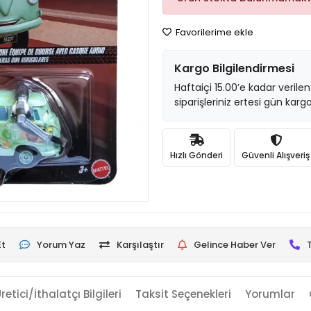
Favorilerime ekle
Kargo Bilgilendirmesi
Haftaiçi 15.00’e kadar verilen
siparişleriniz ertesi gün kargo
Hızlı Gönderi
Güvenli Alışveriş
Et
Yorum Yaz
Karşılaştır
Gelince Haber Ver
retici/İthalatçı Bilgileri
Taksit Seçenekleri
Yorumlar