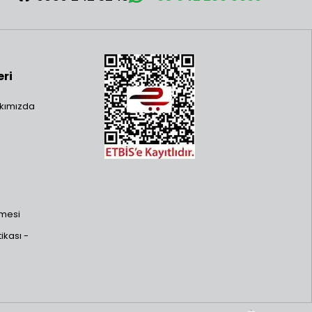
eri
kımızda
şmesi
ikası -