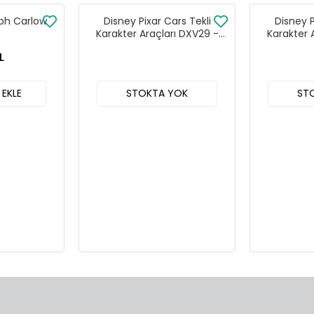
lph Carlow
Disney Pixar Cars Tekli
Disney P
Karakter Araçları DXV29 -
Karakter 
96FF 24lü Kutu
96DY
L
 EKLE
STOKTA YOK
ST