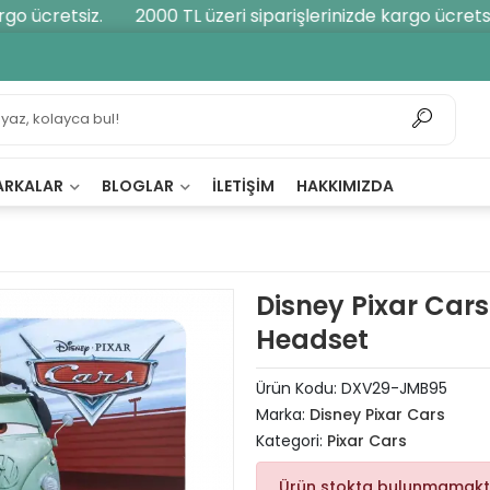
o ücretsiz.
2000 TL üzeri siparişlerinizde kargo ücretsiz.
ARKALAR
BLOGLAR
İLETIŞIM
HAKKIMIZDA
Disney Pixar Car
Headset
Ürün Kodu:
DXV29-JMB95
Marka:
Disney Pixar Cars
Kategori:
Pixar Cars
Ürün stokta bulunmamakt