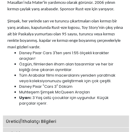
Masalları’nda Mater'in yardımcısı olarak görünür. 2006 yılının
kırmızı çaylak yarış arabasıdır. Sponsor Rust-eze için yarışıyor.
Şimşek, her yerinde sarı ve turuncu çıkartmaları olan kırmızı bir
yarış arabası, kaputunda Rust-eze logosu, Toy Story'nin çıkış yılına
ait bir Paskalya yumurtası olan 95 sayısı, turuncu veya kırmızı
renkte boyanmış. kapılar ve kırmızı enge boyanmış çerçeveleriyle
mavi gözleri vardır.
Disney Pixar Cars 3'ten yeni 1:55 ölçekli karakter
araçları!
Özgün, filmlerden ilham alan tasarımlar ve her bir
kişiliği öne çıkaran ayrıntılar.
Tüm Arabalar filmi maceralarını yeniden yaratmak
veya koleksiyonunuzu geliştirmek için çok çeşitli.
Disney Pixar "Cars 3" Döküm
Muhteşem Şimşek McQueen Araçları
Uyarı:
3 Yaş üstü çocuklar için uygundur. Küçük
parçalar içerir.
Üretici/İthalatçı Bilgileri