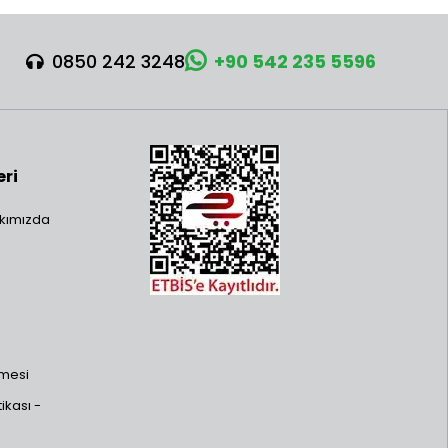
0850 242 3248
+90 542 235 5596
eri
kımızda
şmesi
ikası -