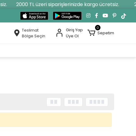
iz.
2000 TL üzeri siparişlerinizde kargo ücretsiz.
2
0
Giriş Yap
Teslimat
Sepetim
Bölge Seçin
Üye Ol