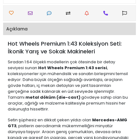
Açıklama
Hot Wheels Premium 1:43 Koleksiyon Seti:
İkonik Yarış ve Sokak Makineleri
Sıradan 1:64 ölçekli modellerin çok ötesinde bir detay
seviyesi sunan
Hot Wheels Premium 1:43 serisi
,
koleksiyonerler için mühendislik ve sanatın birleşimini temsil
ediyor. Daha büyük ölçeğin sağladığı avantajla, araçların
gövde hatları, iç mekan detayları ve jant tasarımları
gerçeğine sadık kalınarak en üst seviyede işlenmiştir.
Tamamı
metal döküm (die-cast)
gövdeye sahip olan bu
araçlar, ağırlığı ve malzeme kalitesiyle premium hissini her
dokunuşta hissettirir.
Setin şüphesiz en dikkat çeken yıldızı olan
Mercedes-AMG
GT3
, pistlerin aerodinamik mükemmelliğini minyatür
dünyaya taşıyor. Aracın geniş çamurlukları, devasa arka
kanadı ve agresif ön ızgarası, gerçek yarış kondisyonundaki