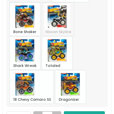
Bone Shaker
Nissan Skyline
Shark Wreak
Totaled
18 Chevy Camaro SS
Dragonizer