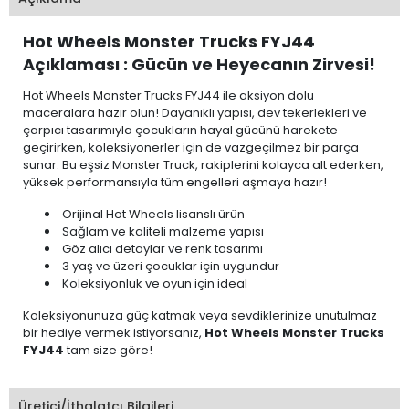
Hot Wheels Monster Trucks FYJ44
Açıklaması : Gücün ve Heyecanın Zirvesi!
Hot Wheels Monster Trucks FYJ44 ile aksiyon dolu
maceralara hazır olun! Dayanıklı yapısı, dev tekerlekleri ve
çarpıcı tasarımıyla çocukların hayal gücünü harekete
geçirirken, koleksiyonerler için de vazgeçilmez bir parça
sunar. Bu eşsiz Monster Truck, rakiplerini kolayca alt ederken,
yüksek performansıyla tüm engelleri aşmaya hazır!
Orijinal Hot Wheels lisanslı ürün
Sağlam ve kaliteli malzeme yapısı
Göz alıcı detaylar ve renk tasarımı
3 yaş ve üzeri çocuklar için uygundur
Koleksiyonluk ve oyun için ideal
Koleksiyonunuza güç katmak veya sevdiklerinize unutulmaz
bir hediye vermek istiyorsanız,
Hot Wheels Monster Trucks
FYJ44
tam size göre!
Üretici/İthalatçı Bilgileri