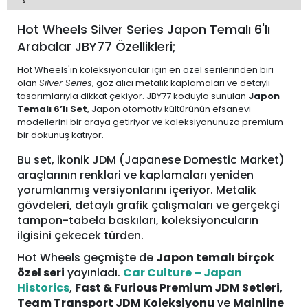
Hot Wheels Silver Series Japon Temalı 6'lı
Arabalar JBY77 Özellikleri;
Hot Wheels'in koleksiyoncular için en özel serilerinden biri
olan
Silver Series
, göz alıcı metalik kaplamaları ve detaylı
tasarımlarıyla dikkat çekiyor. JBY77 koduyla sunulan
Japon
Temalı 6’lı Set
, Japon otomotiv kültürünün efsanevi
modellerini bir araya getiriyor ve koleksiyonunuza premium
bir dokunuş katıyor.
Bu set, ikonik JDM (Japanese Domestic Market)
araçlarının renklari ve kaplamaları yeniden
yorumlanmış versiyonlarını içeriyor. Metalik
gövdeleri, detaylı grafik çalışmaları ve gerçekçi
tampon-tabela baskıları, koleksiyoncuların
ilgisini çekecek türden.
Hot Wheels geçmişte de
Japon temalı birçok
özel seri
yayınladı.
Car Culture – Japan
Historics
,
Fast & Furious Premium JDM Setleri
,
Team Transport JDM Koleksiyonu
ve
Mainline