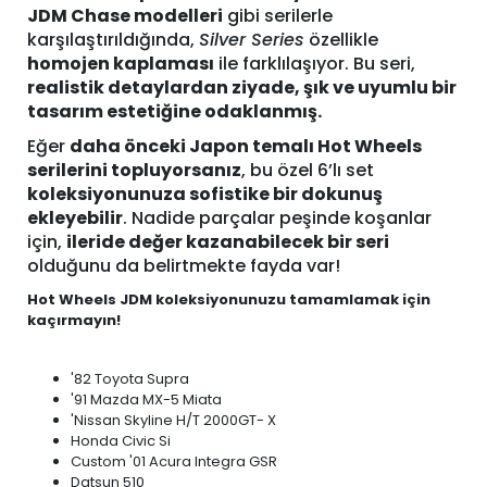
JDM Chase modelleri
gibi serilerle
karşılaştırıldığında,
Silver Series
özellikle
homojen kaplaması
ile farklılaşıyor. Bu seri,
realistik detaylardan ziyade, şık ve uyumlu bir
tasarım estetiğine odaklanmış.
Eğer
daha önceki Japon temalı Hot Wheels
serilerini topluyorsanız
, bu özel 6’lı set
koleksiyonunuza sofistike bir dokunuş
ekleyebilir
. Nadide parçalar peşinde koşanlar
için,
ileride değer kazanabilecek bir seri
olduğunu da belirtmekte fayda var!
Hot Wheels JDM koleksiyonunuzu tamamlamak için
kaçırmayın!
'82 Toyota Supra
'91 Mazda MX-5 Miata
'Nissan Skyline H/T 2000GT- X
Honda Civic Si
Custom '01 Acura Integra GSR
Datsun 510