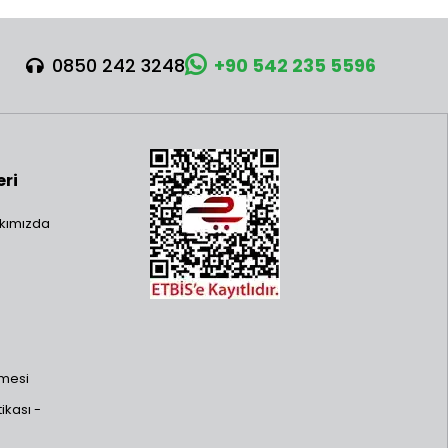
0850 242 3248
+90 542 235 5596
eri
kımızda
şmesi
ikası -