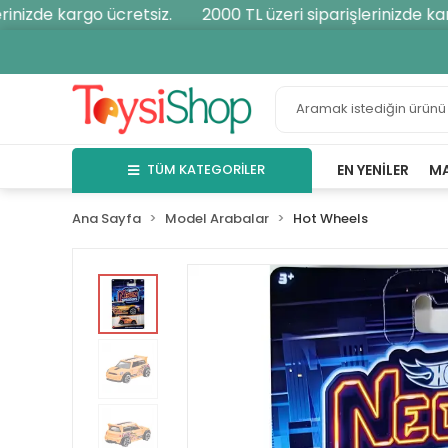
nizde kargo ücretsiz.
2000 TL üzeri siparişlerinizde karg
TÜM KATEGORİLER
EN YENILER
M
Ana Sayfa
Model Arabalar
Hot Wheels