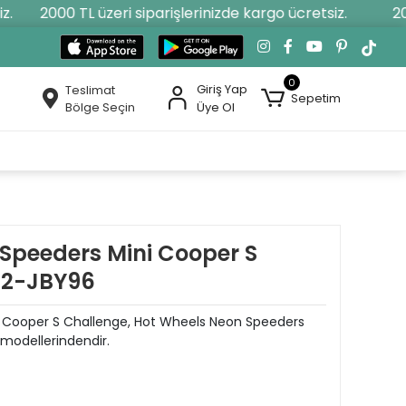
2000 TL üzeri siparişlerinizde kargo ücretsiz.
2000
0
Giriş Yap
Teslimat
Sepetim
Bölge Seçin
Üye Ol
Speeders Mini Cooper S
72-JBY96
ni Cooper S Challenge, Hot Wheels Neon Speeders
k modellerindendir.