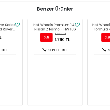
Benzer Ürünler
ver Series
Hot Wheels Premium 1:43
Hot Wheel
d Rover
Nissan Z Nismo - HWT06
Formula R
 90
1.895 TL
L
%6
%9
1.790 TL
 EKLE
SEPETE EKLE