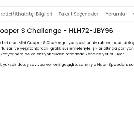
retici/İthalatçı Bilgileri
Taksit Seçenekleri
Yorumlar
Cooper S Challenge - HLH72-JBY96
iri olan Mini Cooper S Challenge, yarış pistlerinin ruhunu neon detayl
 sarı ve yeşil tonlardaki grafik süslemeleriyle ışıklar altında parlıyor
katıyor hem de koleksiyoncuların raflarında kendine yer buluyor.
 yüksek detay seviyesi ve renk geçişli tasarımıyla Neon Speeders ser