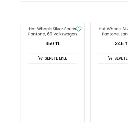
Hot Wheels Silver Series
Hot Wheels Sil
Pantone, 69 Volkswagen
Pantone, Lan
Squareback
Defender
350 TL
345 T
SEPETE EKLE
SEPETE