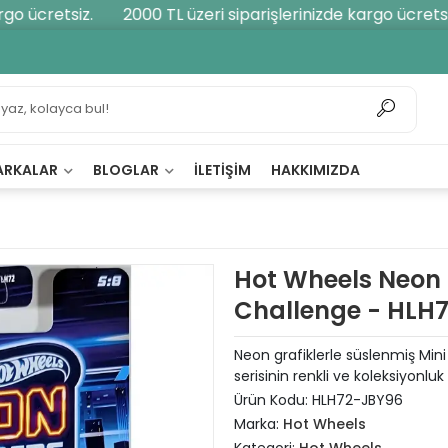
o ücretsiz.
2000 TL üzeri siparişlerinizde kargo ücretsiz.
ARKALAR
BLOGLAR
İLETIŞIM
HAKKIMIZDA
Hot Wheels Neon 
Challenge - HLH
Neon grafiklerle süslenmiş Mi
serisinin renkli ve koleksiyonlu
Ürün Kodu:
HLH72-JBY96
Marka:
Hot Wheels