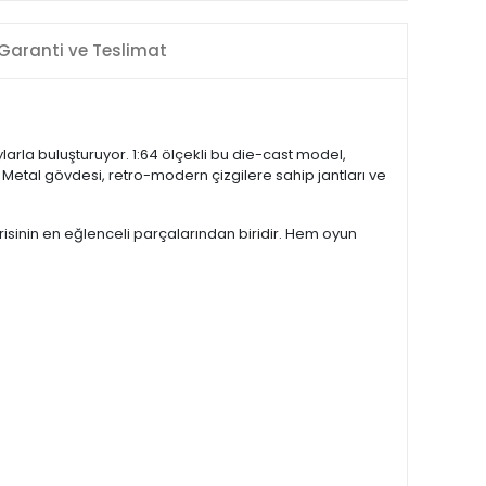
Garanti ve Teslimat
arla buluşturuyor. 1:64 ölçekli bu die-cast model,
. Metal gövdesi, retro-modern çizgilere sahip jantları ve
isinin en eğlenceli parçalarından biridir. Hem oyun