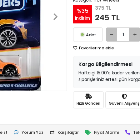
Kategori:
Hot Wheels
375 TL
%35
245 TL
indirim
Adet
Favorilerime ekle
Kargo Bilgilendirmesi
Haftaiçi 15.00’e kadar verilen
siparişleriniz ertesi gün kargo
Hızlı Gönderi
Güvenli Alışveriş
e Et
Yorum Yaz
Karşılaştır
Fiyat Alarmı
Tel