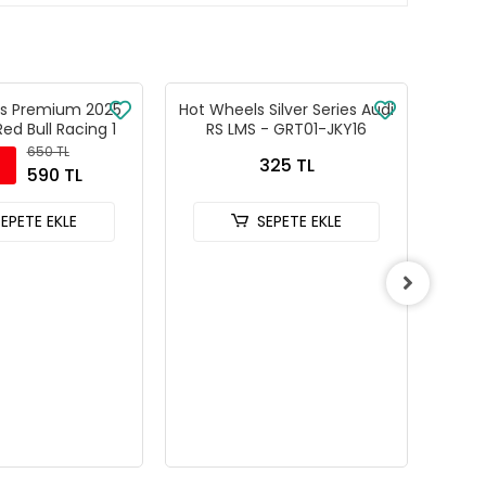
s Premium 2025
Hot Wheels Silver Series Audi
Hot W
ed Bull Racing 1
RS LMS - GRT01-JKY16
9 
650 TL
325 TL
590 TL
SEPETE EKLE
SEPETE EKLE