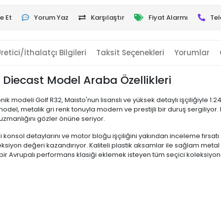
e Et
Yorum Yaz
Karşılaştır
Fiyat Alarmı
Tel
retici/İthalatçı Bilgileri
Taksit Seçenekleri
Yorumlar
Diecast Model Araba Özellikleri
ik modeli Golf R32, Maisto'nun lisanslı ve yüksek detaylı işçiliğiyle 1
del, metalik gri renk tonuyla modern ve prestijli bir duruş sergiliyo
ki uzmanlığını gözler önüne seriyor.
i konsol detaylarını ve motor bloğu işçiliğini yakından inceleme fırsat
leksiyon değeri kazandırıyor. Kaliteli plastik aksamlar ile sağlam meta
 bir Avrupalı performans klasiği eklemek isteyen tüm seçici koleksiyoner