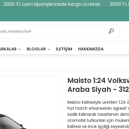
2000 TL üzeri siparişlerinizde kargo ücretsiz.
2000 TL üze
ARKALAR
BLOGLAR
İLETIŞIM
HAKKIMIZDA
Maisto 1:24 Volk
Araba Siyah - 31
Maisto kalitesiyle üretilen 1:2
hot hatch efsanesinin agresif ve
sadık kalınarak tasarlanan deta
otomobil tutkunları için müke
kalitesi ve ince işçiliği sayes