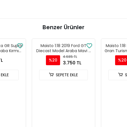
Benzer Ürünler
ta GR Supra
Maisto 1:18 2019 Ford GT
Maisto 1:18
aba Kırmızı
Diecast Model Araba Mavi -
Gran Turis
7
31384
Araba T
4.685 TL
TL
%20
%20
3.750 TL
 EKLE
SEPETE EKLE