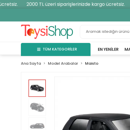
retsiz.
2000 TL üzeri siparişlerinizde kargo ücretsiz.
TÜM KATEGORİLER
EN YENILER
M
Ana Sayfa
Model Arabalar
Maisto