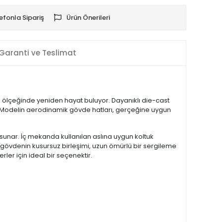
efonla Sipariş
Ürün Önerileri
Garanti ve Teslimat
:24 ölçeğinde yeniden hayat buluyor. Dayanıklı die-cast
r. Modelin aerodinamik gövde hatları, gerçeğine uygun
ı sunar. İç mekanda kullanılan aslına uygun koltuk
l gövdenin kusursuz birleşimi, uzun ömürlü bir sergileme
ler için ideal bir seçenektir.