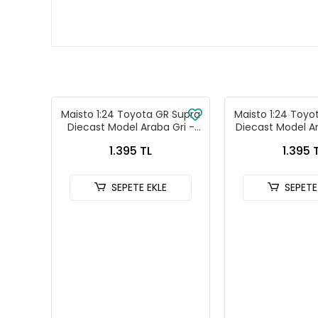
Maisto 1:24 Toyota GR Supra
Maisto 1:24 Toyo
Diecast Model Araba Gri -
Diecast Model Ar
32917
- 3291
1.395 TL
1.395 
SEPETE EKLE
SEPETE