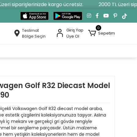
ri siparişlerinizde kargo ücretsiz.
2000 TL üzeri sipar
0
Giriş Yap
Teslimat
Sepetim
Bölge Seçin
Üye Ol
swagen Golf R32 Diecast Model
290
4 ölçekli Volkswagen Golf R32 diecast model araba,
 estetik çizgilerini koleksiyonunuza taşıyor. Aslına
ylı iç mekanı ve gerçekçi gri gövde rengiyle
mmel bir sergileme parçasıdır. Üstün malzeme
inde hem yetişkin koleksiyonerlerin hem de model