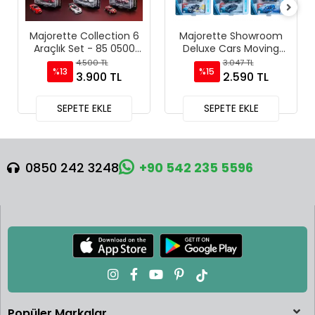
Majorette Collection 6
Majorette Showroom
Araçlık Set - 85 0500
Deluxe Cars Moving
1000
Parts 6 Araçlık Set - Pur
4.500 TL
3.047 TL
%13
%15
Sport
3.900 TL
2.590 TL
SEPETE EKLE
SEPETE EKLE
0850 242 3248
+90 542 235 5596
Popüler Markalar