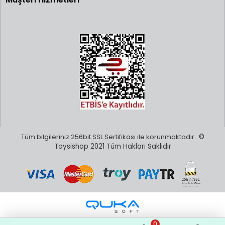
Alman Dickie Toys olarakda bilinen Simba Group'a aittir. Model araç
üretimleri uzak asya ülkeerind eyapılmaktadır.
Majorette Ne Zaman Kuruldu ?
Şirket 1961 yılında Norev'i de kuran aileden Emile Véron
tarafından kuruldu (Véron soyadının tersten
okunuşu). Başlangıçta model demiryolları ve aksesuarları
üretiliyordu ve firma "Rail-Route" olarak biliniyordu. 1964'te ilk
arabalar piyasaya çıktı ve 1967'de isim Majorette olarak
değiştirildi.
Tüm bilgileriniz 256bit SSL Sertifikası ile korunmaktadır.
©
Toysishop 2021 Tüm Hakları Saklıdır
0