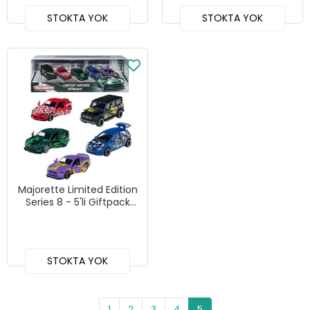
STOKTA YOK
STOKTA YOK
Majorette Limited Edition
Series 8 - 5'li Giftpack
Model Arabalar -
212054028
STOKTA YOK
1
2
3
4
5