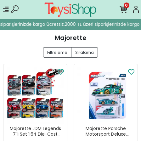
0
iparişlerinizde kargo ücretsiz.
2000 TL üzeri siparişlerinizde kargo ü
Majorette
Filtreleme
Sıralama
Majorette JDM Legends
Majorette Porsche
7'li Set 1:64 Die-Cast
Motorsport Deluxe
Model Araçlar - Chase
Porsche 935 K3