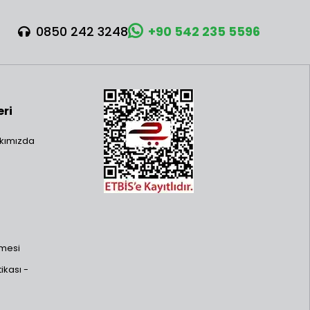
0850 242 3248
+90 542 235 5596
eri
kımızda
şmesi
ikası -