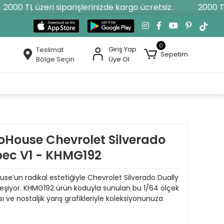
000 TL üzeri siparişlerinizde kargo ücretsiz.
2000 TL ü
0
Giriş Yap
Teslimat
Sepetim
Bölge Seçin
Üye Ol
doHouse Chevrolet Silverado
pec V1 - KHMG192
se’un radikal estetiğiyle Chevrolet Silverado Dually
leşiyor. KHMG192 ürün koduyla sunulan bu 1/64 ölçek
sı ve nostaljik yarış grafikleriyle koleksiyonunuza