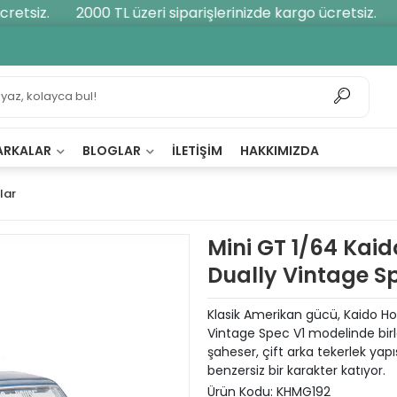
etsiz.
2000 TL üzeri siparişlerinizde kargo ücretsiz.
2
ARKALAR
BLOGLAR
İLETIŞIM
HAKKIMIZDA
lar
Mini GT 1/64 Kai
Dually Vintage S
Klasik Amerikan gücü, Kaido Hou
Vintage Spec V1 modelinde bir
şaheser, çift arka tekerlek yapı
benzersiz bir karakter katıyor.
Ürün Kodu:
KHMG192