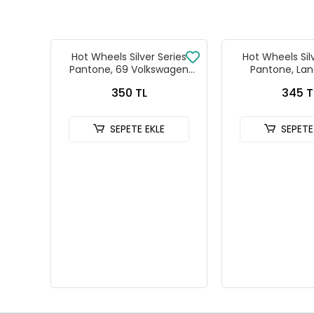
Hot Wheels Silver Series
Hot Wheels Sil
Pantone, 69 Volkswagen
Pantone, Lan
Squareback
Defender
350 TL
345 T
SEPETE EKLE
SEPETE