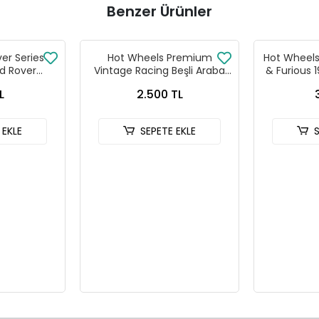
Benzer Ürünler
ver Series
Hot Wheels Premium
Hot Wheels 
d Rover
Vintage Racing Beşli Araba
& Furious 
 90
Seti FPY86 - 979T
HNR
L
2.500 TL
 EKLE
SEPETE EKLE