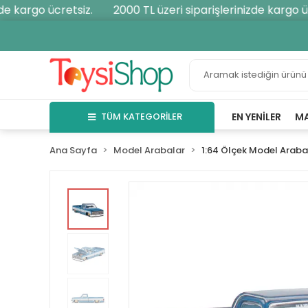
e kargo ücretsiz.
2000 TL üzeri siparişlerinizde kargo ücr
TÜM KATEGORİLER
EN YENILER
M
Ana Sayfa
Model Arabalar
1:64 Ölçek Model Araba