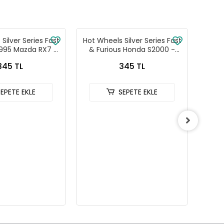
Silver Series Fast
Hot Wheels Silver Series Fast
Hot W
1995 Mazda RX7 -
& Furious Honda S2000 -
& Fu
88-JKX16
HNR88-JKX18
345 TL
345 TL
SEPETE EKLE
SEPETE EKLE