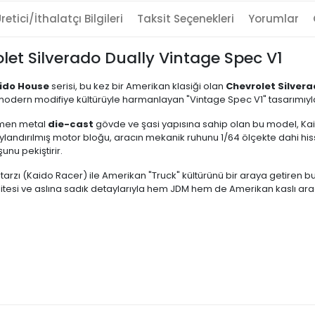
retici/İthalatçı Bilgileri
Taksit Seçenekleri
Yorumlar
let Silverado Dually Vintage Spec V1
ido House
serisi, bu kez bir Amerikan klasiği olan
Chevrolet Silver
 modern modifiye kültürüyle harmanlayan "Vintage Spec V1" tasarımıyla
en metal
die-cast
gövde ve şasi yapısına sahip olan bu model, Kai
aylandırılmış motor bloğu, aracın mekanik ruhunu 1/64 ölçekte dahi hiss
unu pekiştirir.
arzı (Kaido Racer) ile Amerikan "Truck" kültürünü bir araya getiren bu
itesi ve aslına sadık detaylarıyla hem JDM hem de Amerikan kaslı araç