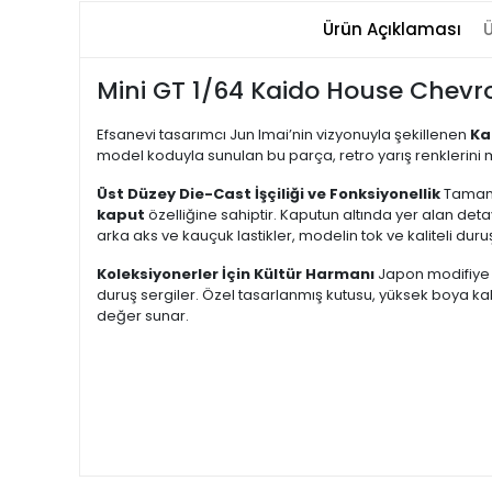
Ürün Açıklaması
Ü
Mini GT 1/64 Kaido House Chevro
Efsanevi tasarımcı Jun Imai’nin vizyonuyla şekillenen
Ka
model koduyla sunulan bu parça, retro yarış renklerini
Üst Düzey Die-Cast İşçiliği ve Fonksiyonellik
Tamam
kaput
özelliğine sahiptir. Kaputun altında yer alan det
arka aks ve kauçuk lastikler, modelin tok ve kaliteli duruş
Koleksiyonerler İçin Kültür Harmanı
Japon modifiye t
duruş sergiler. Özel tasarlanmış kutusu, yüksek boya kal
değer sunar.