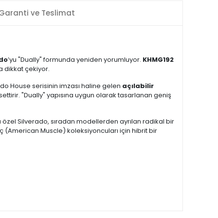
Garanti ve Teslimat
ado
’yu "Dually" formunda yeniden yorumluyor.
KHMG192
 dikkat çekiyor.
do House serisinin imzası haline gelen
açılabilir
ettirir. "Dually" yapısına uygun olarak tasarlanan geniş
 özel Silverado, sıradan modellerden ayrılan radikal bir
 (American Muscle) koleksiyoncuları için hibrit bir