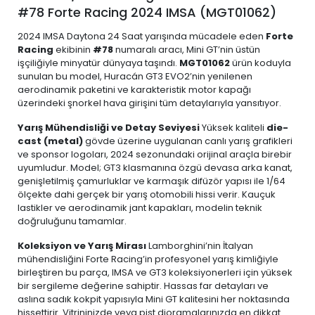
#78 Forte Racing 2024 IMSA (MGT01062)
2024 IMSA Daytona 24 Saat yarışında mücadele eden
Forte
Racing
ekibinin
#78
numaralı aracı, Mini GT’nin üstün
işçiliğiyle minyatür dünyaya taşındı.
MGT01062
ürün koduyla
sunulan bu model, Huracán GT3 EVO2’nin yenilenen
aerodinamik paketini ve karakteristik motor kapağı
üzerindeki şnorkel hava girişini tüm detaylarıyla yansıtıyor.
Yarış Mühendisliği ve Detay Seviyesi
Yüksek kaliteli
die-
cast (metal)
gövde üzerine uygulanan canlı yarış grafikleri
ve sponsor logoları, 2024 sezonundaki orijinal araçla birebir
uyumludur. Model; GT3 klasmanına özgü devasa arka kanat,
genişletilmiş çamurluklar ve karmaşık difüzör yapısı ile 1/64
ölçekte dahi gerçek bir yarış otomobili hissi verir. Kauçuk
lastikler ve aerodinamik jant kapakları, modelin teknik
doğruluğunu tamamlar.
Koleksiyon ve Yarış Mirası
Lamborghini’nin İtalyan
mühendisliğini Forte Racing’in profesyonel yarış kimliğiyle
birleştiren bu parça, IMSA ve GT3 koleksiyonerleri için yüksek
bir sergileme değerine sahiptir. Hassas far detayları ve
aslına sadık kokpit yapısıyla Mini GT kalitesini her noktasında
hissettirir. Vitrininizde veya pist dioramalarınızda en dikkat