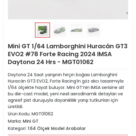
Mini GT 1/64 Lamborghini Huracán GT3
EVO2 #78 Forte Racing 2024 IMSA
Daytona 24 Hrs - MGT01062
Daytona 24 Saat yarışının hırçın boğası Lamborghini
Huracán GT3 EVO2, Forte Racing’in göz alıcı tasarımıyla
1/64 ölçekte hayat buluyor. Mini GT’nin IMSA serisine ait
bu die-cast model, yeni nesil aerodinamik detayları ve
agresif pist duruşuyla dayanıklılık yarışı tutkunları için
üretildi.
Ürün Kodu:
MGT01062
Marka:
Mini GT
Kategori:
1:64 Ölçek Model Arabalar