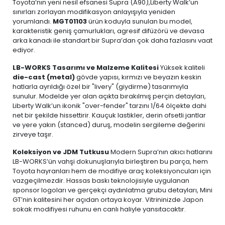
Toyota’nın yeni nesil efsanesi Supra (A90),Liberty Walk’un
sınırları zorlayan modifikasyon anlayışıyla yeniden
yorumlandı.
MGT01103
ürün koduyla sunulan bu model,
karakteristik geniş çamurlukları, agresif difüzörü ve devasa
arka kanadı ile standart bir Supra’dan çok daha fazlasını vaat
ediyor.
LB-WORKS Tasarımı ve Malzeme Kalitesi
Yüksek kaliteli
die-cast (metal)
gövde yapısı, kırmızı ve beyazın keskin
hatlarla ayrıldığı özel bir "livery" (giydirme) tasarımıyla
sunulur. Modelde yer alan açıkta bırakılmış perçin detayları,
Liberty Walk’un ikonik "over-fender" tarzını 1/64 ölçekte dahi
net bir şekilde hissettirir. Kauçuk lastikler, derin ofsetli jantlar
ve yere yakın (stanced) duruş, modelin sergileme değerini
zirveye taşır.
Koleksiyon ve JDM Tutkusu
Modern Supra’nın akıcı hatlarını
LB-WORKS’ün vahşi dokunuşlarıyla birleştiren bu parça, hem
Toyota hayranları hem de modifiye araç koleksiyoncuları için
vazgeçilmezdir. Hassas baskı teknolojisiyle uygulanan
sponsor logoları ve gerçekçi aydınlatma grubu detayları, Mini
GT’nin kalitesini her açıdan ortaya koyar. Vitrininizde Japon
sokak modifiyesi ruhunu en canlı haliyle yansıtacaktır.