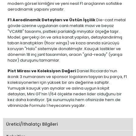
modern görsel kimliğini ve yeni nesil F1 araçlarının sofistike
aerodinamik yapısını yansıtır.
F1 Aerodinamik Detayları ve Üstün İşçilik
Die-cast metal
gövde üzerine uygulanan canlı metalik mavi ve beyaz
"VCARB" tasarımı, pistteki parlaklığı minyatür ölçeğe taşır.
Model; gerçekçi ön ve arka kanat yapıları, detaylandırılmış
taban kanatçıkları (floor wings) ve kaza anında sürücüyü
koruyan "Halo" sistemiyle donatılmıştır. Kauçuk lastikler ve
dönemin 18 inç jant tasarımları, aracın "grid-ready" (yarışa
hazır) duruşunu tamamlar.
Pist Mirası ve Koleksiyon Değeri
Daniel Ricciardo’nun
ikonik 3 numarasını ve sponsor logolarını taşıyan bu parça, F1
koleksiyonerleri için yüksek bir anı değerine sahiptir.
Yumuşak kauçuk yan aynalar ve aslına uygun kokpit
detayları, Mini GT’nin 1/64 ölçekte neden lider olduğunu bir
kez daha kanıtlıyor. Şık sunumuyla hem ofisinizde hem de
vitrininizde Formula 1 heyecanını yaşatır.
Üretici/İthalatçı Bilgileri