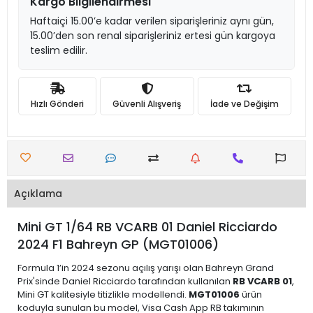
Kargo Bilgilendirmesi
Haftaiçi 15.00’e kadar verilen siparişleriniz aynı gün,
15.00’den son renal siparişleriniz ertesi gün kargoya
teslim edilir.
Hızlı Gönderi
Güvenli Alışveriş
İade ve Değişim
Açıklama
Mini GT 1/64 RB VCARB 01 Daniel Ricciardo
2024 F1 Bahreyn GP (MGT01006)
Formula 1’in 2024 sezonu açılış yarışı olan Bahreyn Grand
Prix'sinde Daniel Ricciardo tarafından kullanılan
RB VCARB 01
,
Mini GT kalitesiyle titizlikle modellendi.
MGT01006
ürün
koduyla sunulan bu model, Visa Cash App RB takımının