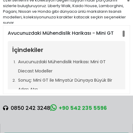
özel serilerini ve koleksiyon değeri taşıyan nadir parçalarını
sizlerle buluşturuyoruz. Liberty Walk, Kaido House, Lamborghini,
Pagani, Nissan ve Honda gibi dünyaca ünlü markaların lisanslı
modelleri, koleksiyonunuza karakter katacak seçkin seçenekler
sunar.
Avucunuzdaki Mühendislik Harikası - Mini GT
İster ilk modelinizi arıyor olun, ister koleksiyonunuzu genişletmek
isteyin – Mini GT’nin özgün dünyasında her tutkuya uygun bir
model bulabilirsiniz.
Kalite, estetik ve koleksiyon değeri
İçindekiler
arıyorsanız doğru yerdesiniz.
Avucunuzdaki Mühendislik Harikası: Mini GT
Diecast Modeller
Sonuç: Mini GT ile Minyatür Dünyaya Büyük Bir
Adım Atın
Avucunuzdaki Mühendislik Harikası: Mini GT
0850 242 3248
+90 542 235 5596
Diecast Modeller
Mini GT: Minik Bir Dünyada Büyük Tutku