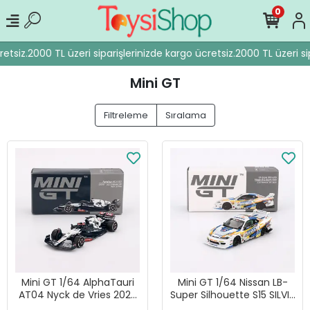
0
etsiz.
2000 TL üzeri siparişlerinizde kargo ücretsiz.
2000 TL üzeri sip
Mini GT
Filtreleme
Sıralama
Mini GT 1/64 AlphaTauri
Mini GT 1/64 Nissan LB-
AT04 Nyck de Vries 2023
Super Silhouette S15 SILVIA
F1 2023 Australian GP -
2023 Formula Drift Japan