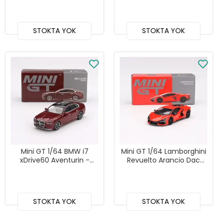
MGT00727
- MGT00895
STOKTA YOK
STOKTA YOK
Mini GT 1/64 BMW i7
Mini GT 1/64 Lamborghini
xDrive60 Aventurin -
Revuelto Arancio Dac
MGT00952
Lucido - MGT00774
STOKTA YOK
STOKTA YOK