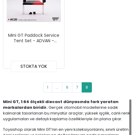
Mini GT Paddock Service
Tent Set - ADVAN -
MGTAC20
STOKTA YOK
1
...
6
7
8
Mini GT, 1:64 ölçekli diecast dünyasında fark yaratan
markalardan biridir.
Gerçek otomobil modellerine sadık
kalınarak tasarlanan bu minyatür araçlar; yüksek işçilik, canlı renk
uygulamaları ve detaylı kaplama özellikleriyle ön plana çıkar.
Toysishop olarak Mini GT’nin en yeni koleksiyonlarını, sınırlı üretim