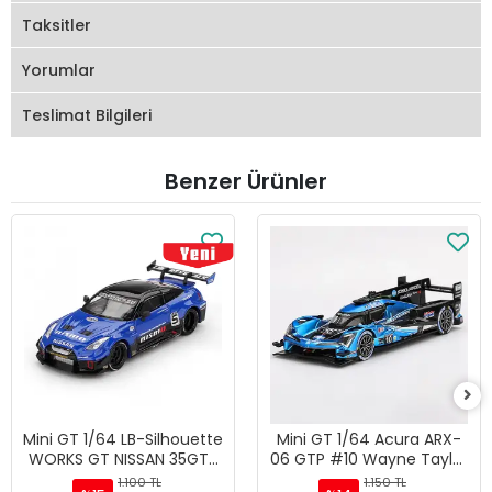
Taksitler
Yorumlar
Teslimat Bilgileri
Benzer Ürünler
Mini GT 1/64 LB-Silhouette
Mini GT 1/64 Acura ARX-
WORKS GT NISSAN 35GT-
06 GTP #10 Wayne Taylor
RR Ver.2 Blue - Blister
Racing with Andretti 2024
1.100 TL
1.150 TL