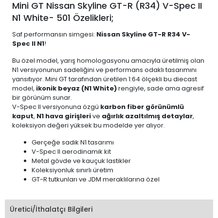
Mini GT Nissan Skyline GT-R (R34) V-Spec II
N1 White- 501 Özelikleri;
Saf performansın simgesi:
Nissan Skyline GT-R R34 V-
Spec II N1
!
Bu özel model, yarış homologasyonu amacıyla üretilmiş olan
N1 versiyonunun sadeliğini ve performans odaklı tasarımını
yansıtıyor. Mini GT tarafından üretilen 1:64 ölçekli bu diecast
model,
ikonik beyaz (N1 White)
rengiyle, sade ama agresif
bir görünüm sunar.
V-Spec II versiyonuna özgü
karbon fiber görünümlü
kaput
,
N1 hava girişleri
ve
ağırlık azaltılmış detaylar
,
koleksiyon değeri yüksek bu modelde yer alıyor.
Gerçeğe sadık N1 tasarımı
V-Spec II aerodinamik kit
Metal gövde ve kauçuk lastikler
Koleksiyonluk sınırlı üretim
GT-R tutkunları ve JDM meraklılarına özel
Üretici/İthalatçı Bilgileri