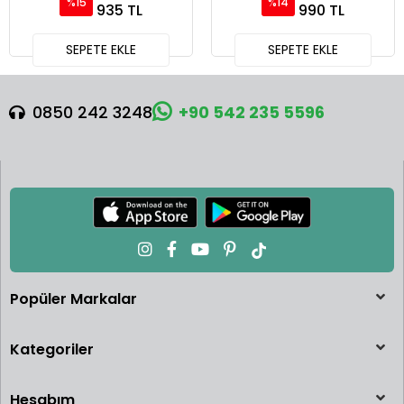
%15
%14
Paket MGT01124-BL
IMSA Daytona 24 Hrs -
935 TL
990 TL
MGT01056
SEPETE EKLE
SEPETE EKLE
0850 242 3248
+90 542 235 5596
Popüler Markalar
Kategoriler
Hesabım