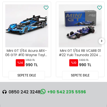
Mini GT 1/64 Acura ARX-
Mini GT 1/64 RB VCARB 01
06 GTP #10 Wayne Taylor
#22 Yuki Tsunoda 2024 F1
Racing with Andretti 2024
2024 Bahrain GP -
1.150 TL
1.100 TL
%14
%10
IMSA Daytona 24 Hrs -
MGT01007
990 TL
990 TL
MGT01056
SEPETE EKLE
SEPETE EKLE
0850 242 3248
+90 542 235 5596