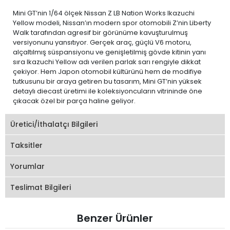
Mini GT’nin 1/64 ölçek Nissan Z LB Nation Works Ikazuchi
Yellow modeli, Nissan’ın modern spor otomobili Z’nin Liberty
Walk tarafından agresif bir görünüme kavuşturulmuş
versiyonunu yansıtıyor. Gerçek araç, güçlü V6 motoru,
alçaltılmış süspansiyonu ve genişletilmiş gövde kitinin yanı
sıra Ikazuchi Yellow adı verilen parlak sarı rengiyle dikkat
çekiyor. Hem Japon otomobil kültürünü hem de modifiye
tutkusunu bir araya getiren bu tasarım, Mini GT’nin yüksek
detaylı diecast üretimi ile koleksiyoncuların vitrininde öne
çıkacak özel bir parça haline geliyor.
Üretici/İthalatçı Bilgileri
Taksitler
Yorumlar
Teslimat Bilgileri
Benzer Ürünler