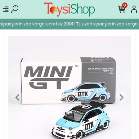
0
iparişlerinizde kargo ücretsiz.
2000 TL üzeri siparişlerinizde kargo 