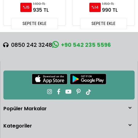
RR Ver.2 Blue - Blister
Racing with Andretti 2024
1.100 TL
1.150 TL
%15
%14
Paket MGT01124-BL
IMSA Daytona 24 Hrs -
935 TL
990 TL
MGT01056
SEPETE EKLE
SEPETE EKLE
0850 242 3248
+90 542 235 5596
Popüler Markalar
Kategoriler