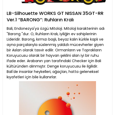
LB-Silhouette WORKS GT NISSAN 35GT-RR
Ver.1 “BARONG”: Ruhların Kralı
Bali, Endonezya'ya özgü Mitoloji. Mitoloji karakterinin adı
"Barong "dur. O, Ruhların Kralı, iyiliğin ev sahiplerinin
Lideridir. Barong, kırmızı başlı, beyaz kalın kürkle kaplı ve
ayna parçalarıyla süslenmiş yaldızlı mücevherler giyen
bir Aslan olarak tasvir edilir. Ormanların ve Toprakların
Koruyucusu olarak bir hayvan şeklini alan iyi bir ruhu
ifade eder. Arabanın yan tarafındaki Checker için Bali
kültüründen alınmıştır. Denge koruyucusu ile ilgilidir.
Bali'de insanlar heykelleri, ağaçları, hatta geleneksel
kıyafetleri için bile kullanırlar.