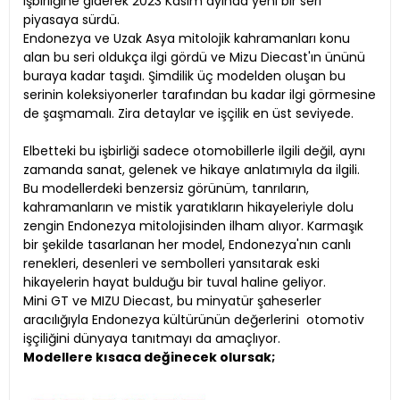
işbirliğine giderek 2023 Kasım ayında yeni bir seri
piyasaya sürdü.
Endonezya ve Uzak Asya mitolojik kahramanları konu
alan bu seri oldukça ilgi gördü ve Mizu Diecast'ın ününü
buraya kadar taşıdı. Şimdilik üç modelden oluşan bu
serinin koleksiyonerler tarafından bu kadar ilgi görmesine
de şaşmamalı. Zira detaylar ve işçilik en üst seviyede.
Elbetteki bu işbirliği sadece otomobillerle ilgili değil, aynı
zamanda sanat, gelenek ve hikaye anlatımıyla da ilgili.
Bu modellerdeki benzersiz görünüm, tanrıların,
kahramanların ve mistik yaratıkların hikayeleriyle dolu
zengin Endonezya mitolojisinden ilham alıyor. Karmaşık
bir şekilde tasarlanan her model, Endonezya'nın canlı
renekleri, desenleri ve sembolleri yansıtarak eski
hikayelerin hayat bulduğu bir tuval haline geliyor.
Mini GT ve MIZU Diecast, bu minyatür şaheserler
aracılığıyla Endonezya kültürünün değerlerini otomotiv
işçiliğini dünyaya tanıtmayı da amaçlıyor.
Modellere kısaca değinecek olursak;