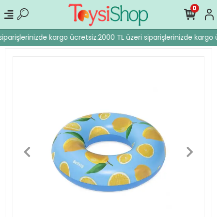
0
iparişlerinizde kargo ücretsiz.
2000 TL üzeri siparişlerinizde kargo ü