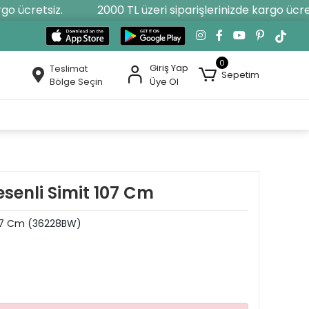
o ücretsiz.
2000 TL üzeri siparişlerinizde kargo ücrets
0
Giriş Yap
Teslimat
Sepetim
Bölge Seçin
Üye Ol
senli Simit 107 Cm
107 Cm (36228BW)