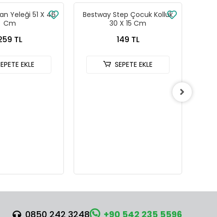
n Yeleği 51 X 46
Bestway Step Çocuk Kolluk
Best
Cm
30 X 15 Cm
259 TL
149 TL
SEPETE EKLE
SEPETE EKLE
0850 242 3248
+90 542 235 5596