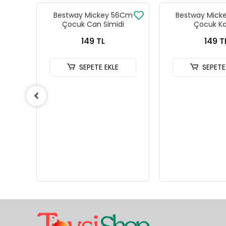
183 X
Bestway Mickey 56Cm
Bestway Mick
Çocuk Can Simidi
Çocuk Ko
149 TL
149 T
SEPETE EKLE
SEPETE