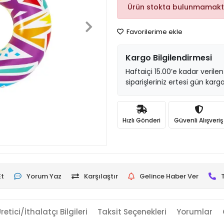
Ürün stokta bulunmamakt
Favorilerime ekle
Kargo Bilgilendirmesi
Haftaiçi 15.00’e kadar verilen
siparişleriniz ertesi gün kargo
Hızlı Gönderi
Güvenli Alışveriş
Et
Yorum Yaz
Karşılaştır
Gelince Haber Ver
retici/İthalatçı Bilgileri
Taksit Seçenekleri
Yorumlar