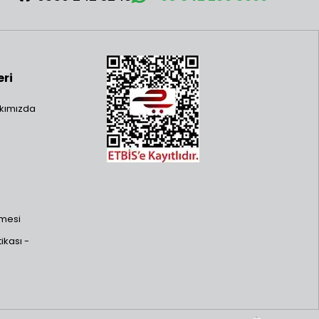
eri
kımızda
şmesi
ikası -