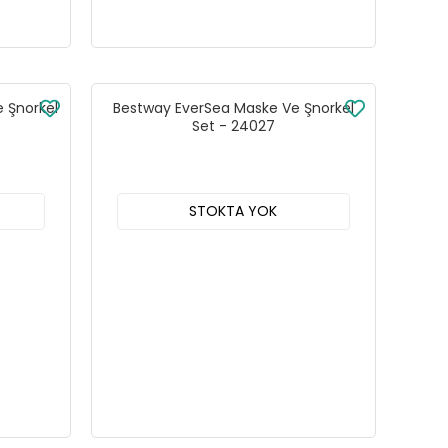
e Şnorkel
Bestway EverSea Maske Ve Şnorkel
Set - 24027
STOKTA YOK