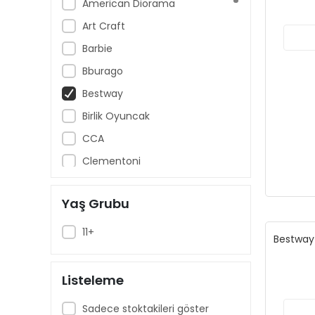
American Diorama
Art Craft
Barbie
Bburago
Bestway
Birlik Oyuncak
CCA
Clementoni
Cool Wheels
Yaş Grubu
Dede - Fen
Dickie Toys
11+
Bestway 
Disney Pixar Cars
Enchantimals
Listeleme
Fisher-Price
Sadece stoktakileri göster