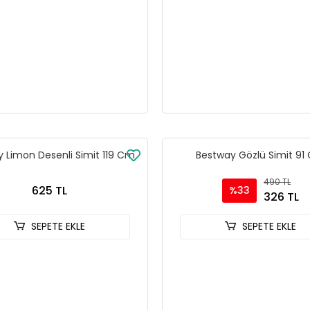
 Limon Desenli Simit 119 Cm
Bestway Gözlü Simit 91
490 TL
625 TL
%33
326 TL
SEPETE EKLE
SEPETE EKLE