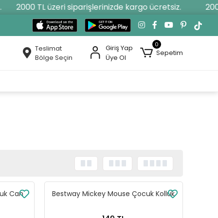
2000 TL üzeri siparişlerinizde kargo ücretsiz.
2000 TL
0
Giriş Yap
Teslimat
Sepetim
Bölge Seçin
Üye Ol
uk Can
Bestway Mickey Mouse Çocuk Kolluk