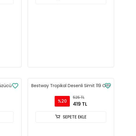
Yüzücü
Bestway Tropikal Desenli Simit 119 Cm
525 TL
%20
419 TL
SEPETE EKLE