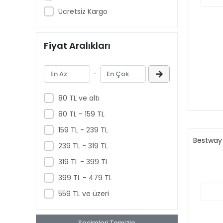
Funko
Ücretsiz Kargo
Giochi Preziosi
GreenLight Collectibles
Fiyat Aralıkları
Halley
Hasbro
-
Hattrick
Hobbiez World
80 TL ve altı
Hot Wheels
80 TL - 159 TL
INNO Models
159 TL - 239 TL
Bestway 
Jada Toys
239 TL - 319 TL
Jurassic World
319 TL - 399 TL
KingsFun
399 TL - 479 TL
Kinsmart
559 TL ve üzeri
Kızılkaya Oyuncak
Seçimleri Temizle