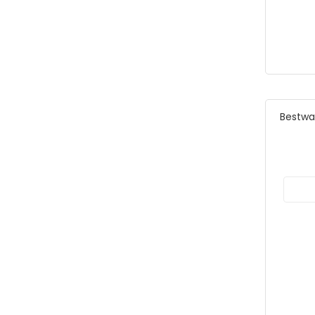
Pop Race
RMZ City
Tarmac Works
Tech Deck
Thomas & Friends
Vardem
Bestwa
Welly