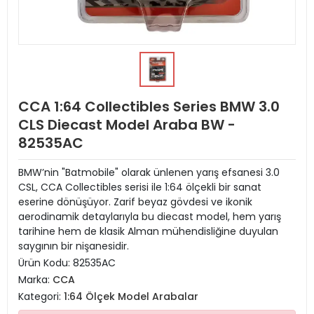
CCA 1:64 Collectibles Series BMW 3.0
CLS Diecast Model Araba BW -
82535AC
BMW’nin "Batmobile" olarak ünlenen yarış efsanesi 3.0
CSL, CCA Collectibles serisi ile 1:64 ölçekli bir sanat
eserine dönüşüyor. Zarif beyaz gövdesi ve ikonik
aerodinamik detaylarıyla bu diecast model, hem yarış
tarihine hem de klasik Alman mühendisliğine duyulan
saygının bir nişanesidir.
Ürün Kodu:
82535AC
Marka:
CCA
Kategori:
1:64 Ölçek Model Arabalar