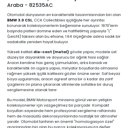
Araba - 82535AC
Otomobil dünyasının en karakteristik tasarımlarından biri olan
BMW 3.0 CSL
, CCA Collectibles işçiliğiyle her ayrıntısı
korunarak koleksiyonerlerin beğenisine sunuluyor. 1970'lerin
başında pistleri domine eden ve hafifletilmiş yapısıyla "L"
(Leicht) takısını alan bu efsane, 1:64 ölçeğinde aslına sadık bir
sadakatle yeniden hayat buluyor.
Yüksek kaliteli
die-cast (metal)
gövde yapısı, modele üst
düzey bir dayanıklılık ve doyurucu bir ağırlık hissi sağlar.
Aracın kendine has geniş çamurlukları, arka kanadı ve
karakteristik ön ızgara yapısı, minyatür boyutlarda olmasına
rağmen yüksek işçilik kalitesini gözler önüne serer. Saf beyaz
boya uygulaması, aracın agresif ama bir o kadar da zarif
çizgilerini ön plana çıkararak vitrinlerde sofistike bir duruş
sergilemesine olanak tanır.
Bu model, BMW Motorsport mirasına gönül veren yetişkin
koleksiyonerler için vazgeçilmez bir parçadır. Kompakt
boyutları sayesinde hem profesyonel sergileme raflarında
hem de masaüstü dekorasyonlarında nostaljik bir atmosfer
yaratır. Otomobil tarihinin en önemli "homologasyon özel"
araçlarından biri olan bu parça, koleksiyonunuza değer