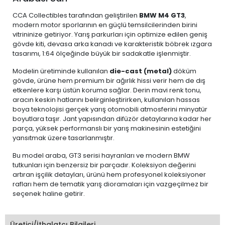
CCA Collectibles tarafından geliştirilen
BMW M4 GT3
,
modern motor sporlarının en güçlü temsilcilerinden birini
vitrininize getiriyor. Yarış parkurları için optimize edilen geniş
gövde kiti, devasa arka kanadı ve karakteristik böbrek ızgara
tasarımı, 1:64 ölçeğinde büyük bir sadakatle işlenmiştir.
Modelin üretiminde kullanılan
die-cast (metal)
döküm
gövde, ürüne hem premium bir ağırlık hissi verir hem de dış
etkenlere karşı üstün koruma sağlar. Derin mavi renk tonu,
aracın keskin hatlarını belirginleştirirken, kullanılan hassas
boya teknolojisi gerçek yarış otomobili atmosferini minyatür
boyutlara taşır. Jant yapısından difüzör detaylarına kadar her
parça, yüksek performanslı bir yarış makinesinin estetiğini
yansıtmak üzere tasarlanmıştır.
Bu model araba, GT3 serisi hayranları ve modern BMW
tutkunları için benzersiz bir parçadır. Koleksiyon değerini
artıran işçilik detayları, ürünü hem profesyonel koleksiyoner
rafları hem de tematik yarış dioramaları için vazgeçilmez bir
seçenek haline getirir.
Üretici/İthalatçı Bilgileri