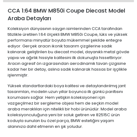
CCA 1:64 BMW M850i Coupe Diecast Model
Araba Detayları
Koleksiyon dünyasının saygın isimlerinden CCA tarafından
titizlikle üretilen 1:64 ölçekli BMW M850i Coupe, lüks ve yüksek
performansı minyatür boyuta mükemmel şekilde entegre
ediyor. Gerçek aracın ikonik tasarım çizgilerine sadık
kalınarak geliştirilen bu diecast model, dayanıklı metal gövde
yapısı ve ağırlık hissiyle kalitesini ilk dokunuşta hissettiriyor.
Aracın agresif ön ızgarasından aerodinamik tavan çizgisine
kadar her bir detay, aslına sadık kalınarak hassas bir işçilikle
işlenmiştir.
Yüksek standartlardaki boya kalitesi ve detaylandırılmış jant
tasarımları, modelin uzun yıllar boyunca ilk günkü parıltısını
korumasını sağlar. Hem yetişkin koleksiyoneri için
vazgeçilmez bir sergileme objesi hem de seçkin model
araba meraklıları için nitelikli bir hobi ürünüdür. Model araba
koleksiyonculuğuna yeni bir soluk getiren ve 82515C ürün
koduyla sunulan bu özel parça, BMW estetiğini yaşam
alanınıza dahil etmenin en şık yoludur.