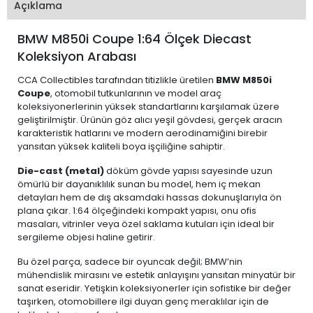
Açıklama
BMW M850i Coupe 1:64 Ölçek Diecast
Koleksiyon Arabası
CCA Collectibles tarafından titizlikle üretilen
BMW M850i
Coupe
, otomobil tutkunlarının ve model araç
koleksiyonerlerinin yüksek standartlarını karşılamak üzere
geliştirilmiştir. Ürünün göz alıcı yeşil gövdesi, gerçek aracın
karakteristik hatlarını ve modern aerodinamiğini birebir
yansıtan yüksek kaliteli boya işçiliğine sahiptir.
Die-cast (metal)
döküm gövde yapısı sayesinde uzun
ömürlü bir dayanıklılık sunan bu model, hem iç mekan
detayları hem de dış aksamdaki hassas dokunuşlarıyla ön
plana çıkar. 1:64 ölçeğindeki kompakt yapısı, onu ofis
masaları, vitrinler veya özel saklama kutuları için ideal bir
sergileme objesi haline getirir.
Bu özel parça, sadece bir oyuncak değil; BMW’nin
mühendislik mirasını ve estetik anlayışını yansıtan minyatür bir
sanat eseridir. Yetişkin koleksiyonerler için sofistike bir değer
taşırken, otomobillere ilgi duyan genç meraklılar için de