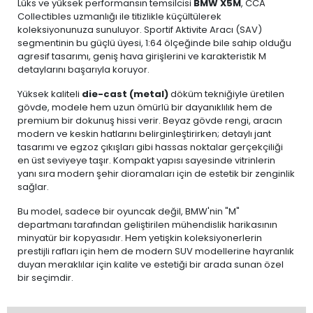
Lüks ve yüksek performansın temsilcisi
BMW X5M
, CCA
Collectibles uzmanlığı ile titizlikle küçültülerek
koleksiyonunuza sunuluyor. Sportif Aktivite Aracı (SAV)
segmentinin bu güçlü üyesi, 1:64 ölçeğinde bile sahip olduğu
agresif tasarımı, geniş hava girişlerini ve karakteristik M
detaylarını başarıyla koruyor.
Yüksek kaliteli
die-cast (metal)
döküm tekniğiyle üretilen
gövde, modele hem uzun ömürlü bir dayanıklılık hem de
premium bir dokunuş hissi verir. Beyaz gövde rengi, aracın
modern ve keskin hatlarını belirginleştirirken; detaylı jant
tasarımı ve egzoz çıkışları gibi hassas noktalar gerçekçiliği
en üst seviyeye taşır. Kompakt yapısı sayesinde vitrinlerin
yanı sıra modern şehir dioramaları için de estetik bir zenginlik
sağlar.
Bu model, sadece bir oyuncak değil, BMW'nin "M"
departmanı tarafından geliştirilen mühendislik harikasının
minyatür bir kopyasıdır. Hem yetişkin koleksiyonerlerin
prestijli rafları için hem de modern SUV modellerine hayranlık
duyan meraklılar için kalite ve estetiği bir arada sunan özel
bir seçimdir.