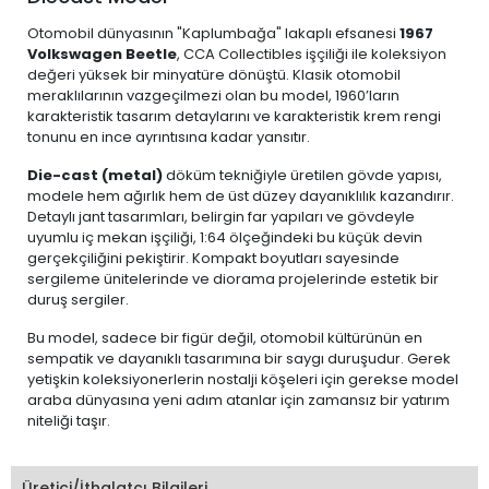
Otomobil dünyasının "Kaplumbağa" lakaplı efsanesi
1967
Volkswagen Beetle
, CCA Collectibles işçiliği ile koleksiyon
değeri yüksek bir minyatüre dönüştü. Klasik otomobil
meraklılarının vazgeçilmezi olan bu model, 1960’ların
karakteristik tasarım detaylarını ve karakteristik krem rengi
tonunu en ince ayrıntısına kadar yansıtır.
Die-cast (metal)
döküm tekniğiyle üretilen gövde yapısı,
modele hem ağırlık hem de üst düzey dayanıklılık kazandırır.
Detaylı jant tasarımları, belirgin far yapıları ve gövdeyle
uyumlu iç mekan işçiliği, 1:64 ölçeğindeki bu küçük devin
gerçekçiliğini pekiştirir. Kompakt boyutları sayesinde
sergileme ünitelerinde ve diorama projelerinde estetik bir
duruş sergiler.
Bu model, sadece bir figür değil, otomobil kültürünün en
sempatik ve dayanıklı tasarımına bir saygı duruşudur. Gerek
yetişkin koleksiyonerlerin nostalji köşeleri için gerekse model
araba dünyasına yeni adım atanlar için zamansız bir yatırım
niteliği taşır.
Üretici/İthalatçı Bilgileri