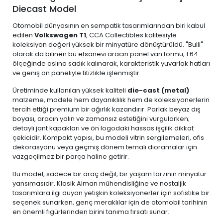
Diecast Model
Otomobil dünyasının en sempatik tasarımlarından biri kabul
edilen
Volkswagen T1
, CCA Collectibles kalitesiyle
koleksiyon değeri yüksek bir minyatüre dönüştürüldü. "Bulli"
olarak da bilinen bu efsanevi aracın panel van formu, 1:64
ölçeğinde aslına sadık kalınarak, karakteristik yuvarlak hatları
ve geniş ön paneliyle titizlikle işlenmiştir.
Üretiminde kullanılan yüksek kaliteli
die-cast (metal)
malzeme, modele hem dayanıklılık hem de koleksiyonerlerin
tercih ettiği premium bir ağırlık kazandırır. Parlak beyaz dış
boyası, aracın yalın ve zamansız estetiğini vurgularken;
detaylı jant kapakları ve ön logodaki hassas işçilik dikkat
çekicidir. Kompakt yapısı, bu modeli vitrin sergilemeleri, ofis
dekorasyonu veya geçmiş dönem temalı dioramalar için
vazgeçilmez bir parça haline getirir.
Bu model, sadece bir araç değil, bir yaşam tarzının minyatür
yansımasıdır. Klasik Alman mühendisliğine ve nostaljik
tasarımlara ilgi duyan yetişkin koleksiyonerler için sofistike bir
seçenek sunarken, genç meraklılar için de otomobil tarihinin
en önemli figürlerinden birini tanıma fırsatı sunar.